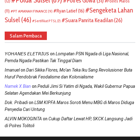
Polda Sulsel
(69)
Polres Gowa
(31)
(12)
Polres Maros
Sengeketa Lahan
Ryan Latief
(16)
(11)
PT AMANAH FINANCE
(9)
Sulsel
(46)
Suara Panrita Keadilan
(26)
Sertifikat PTSL
(7)
Salam Pembaca
on
𝘠𝘖𝘏𝘈𝘕𝘌𝘚 𝘌𝘓𝘌𝘛𝘙𝘐𝘜𝘚
Lompatan PSN Ngada di Liga Nasional,
Pemda Ngada Pastikan Tak Tinggal Diam
on
Imanuel
Dari Sikka Flores, Mo’an Teka Iku Sang Revolusioner Buta
Huruf Pendobrak Feodalisme dan Kolonialisme
on
Namek X Bian
Peduli Jimi Si Yatim di Ngada, Wakil Gubernur Papua
Selatan Agendakan Mei Berkunjung
on
Dok. Pribadi
LSM KIPFA Maros Soroti Menu MBG di Maros Diduga
Penyedia Cari Untung
on
ALVIN MOKOGINTA
Cukup Daftar Lewat HP, SKCK Langsung Jadi
di Polres Tolitoli