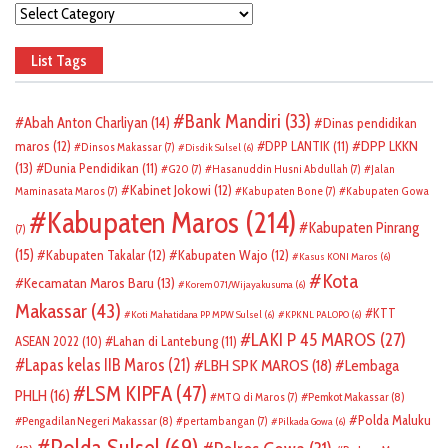
Categories
List Tags
Bank Mandiri
(33)
Abah Anton Charliyan
(14)
Dinas pendidikan
DPP LKKN
maros
(12)
DPP LANTIK
(11)
Dinsos Makassar
(7)
Disdik Sulsel
(6)
(13)
Dunia Pendidikan
(11)
G20
(7)
Hasanuddin Husni Abdullah
(7)
Jalan
Kabinet Jokowi
(12)
Maminasata Maros
(7)
Kabupaten Bone
(7)
Kabupaten Gowa
Kabupaten Maros
(214)
Kabupaten Pinrang
(7)
(15)
Kabupaten Takalar
(12)
Kabupaten Wajo
(12)
Kasus KONI Maros
(6)
Kota
Kecamatan Maros Baru
(13)
Korem 071/Wijayakusuma
(6)
Makassar
(43)
KTT
Koti Mahatidana PP MPW Sulsel
(6)
KPKNL PALOPO
(6)
LAKI P 45 MAROS
(27)
ASEAN 2022
(10)
Lahan di Lantebung
(11)
Lapas kelas IIB Maros
(21)
LBH SPK MAROS
(18)
Lembaga
LSM KIPFA
(47)
PHLH
(16)
Pemkot Makassar
(8)
MTQ di Maros
(7)
Polda Maluku
Pengadilan Negeri Makassar
(8)
pertambangan
(7)
Pilkada Gowa
(6)