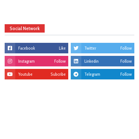
Social Network
Facebook
Like
Twitter
Follow
Instagram
Follow
Linkedin
Follow
Youtube
Subcribe
Telegram
Follow