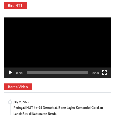
Biro NTT
Video
Player
00:00
00:20
Berita Video
July 25, 2026
Peringati HUT ke-25 Demokrat, Bene Lagho Komandoi Gerakan
Langit Biru di Kabupaten Ngada