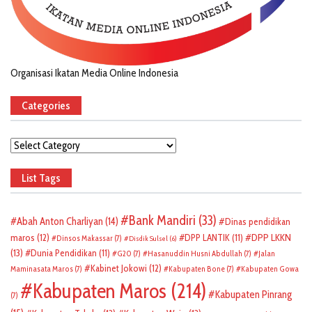
Organisasi Ikatan Media Online Indonesia
Categories
Categories
List Tags
Bank Mandiri
(33)
Abah Anton Charliyan
(14)
Dinas pendidikan
DPP LKKN
maros
(12)
DPP LANTIK
(11)
Dinsos Makassar
(7)
Disdik Sulsel
(6)
(13)
Dunia Pendidikan
(11)
G20
(7)
Hasanuddin Husni Abdullah
(7)
Jalan
Kabinet Jokowi
(12)
Maminasata Maros
(7)
Kabupaten Bone
(7)
Kabupaten Gowa
Kabupaten Maros
(214)
Kabupaten Pinrang
(7)