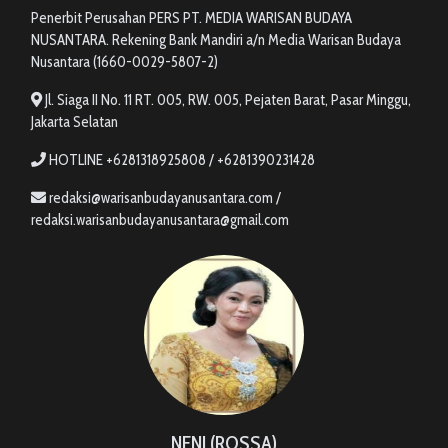
Penerbit Perusahan PERS PT. MEDIA WARISAN BUDAYA
NUSANTARA. Rekening Bank Mandiri a/n Media Warisan Budaya
Nusantara (1660-0029-5807-2)
Jl. Siaga II No. 11 RT. 005, RW. 005, Pejaten Barat, Pasar Minggu,
Jakarta Selatan
HOTLINE +6281318925808 / +6281390231428
redaksi@warisanbudayanusantara.com /
redaksi.warisanbudayanusantara@gmail.com
NENI (ROSSA)