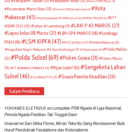
(15)
Kabupaten Takalar
(12)
Kabupaten Wajo
(12)
Kasus KONI Maros
(6)
Kota
Kecamatan Maros Baru
(13)
Korem 071/Wijayakusuma
(6)
Makassar
(43)
KTT
Koti Mahatidana PP MPW Sulsel
(6)
KPKNL PALOPO
(6)
LAKI P 45 MAROS
(27)
ASEAN 2022
(10)
Lahan di Lantebung
(11)
Lapas kelas IIB Maros
(21)
LBH SPK MAROS
(18)
Lembaga
LSM KIPFA
(47)
PHLH
(16)
Pemkot Makassar
(8)
MTQ di Maros
(7)
Polda Maluku
Pengadilan Negeri Makassar
(8)
pertambangan
(7)
Pilkada Gowa
(6)
Polda Sulsel
(69)
Polres Gowa
(31)
(12)
Polres Maros
Sengeketa Lahan
Ryan Latief
(16)
(11)
PT AMANAH FINANCE
(9)
Sulsel
(46)
Suara Panrita Keadilan
(26)
Sertifikat PTSL
(7)
Salam Pembaca
on
𝘠𝘖𝘏𝘈𝘕𝘌𝘚 𝘌𝘓𝘌𝘛𝘙𝘐𝘜𝘚
Lompatan PSN Ngada di Liga Nasional,
Pemda Ngada Pastikan Tak Tinggal Diam
on
Imanuel
Dari Sikka Flores, Mo’an Teka Iku Sang Revolusioner Buta
Huruf Pendobrak Feodalisme dan Kolonialisme