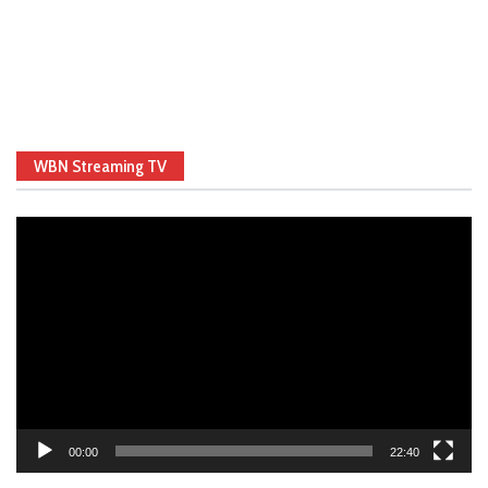
WBN Streaming TV
Video
Player
00:00
22:40