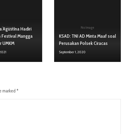
No Image
No Image
a Agustina Hadiri
 Festival Mangga
KSAD: TNI AD Minta Maaf soal
ar UMKM
Perusakan Polsek Ciracas
 2021
September 1, 2020
re marked
*