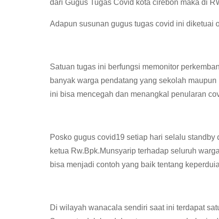
dari Gugus Tugas Covid kota cirebon maka di RW
Adapun susunan gugus tugas covid ini diketuai
Satuan tugas ini berfungsi memonitor perkemba
banyak warga pendatang yang sekolah maupun 
ini bisa mencegah dan menangkal penularan covid
Posko gugus covid19 setiap hari selalu standby d
ketua Rw.Bpk.Munsyarip terhadap seluruh warg
bisa menjadi contoh yang baik tentang keperdui
Di wilayah wanacala sendiri saat ini terdapat sa