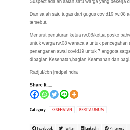
Suspect adalah salah satu warga yang bekerja dil
Dan salah satu tugas dari gugus covid19 rw.08
tersebut.
Menurut penuturan ketua rw.08/ketua posko bah
untuk warga rw.08 wanacala untuk pencegahan aw
penanganan awal covid19 untuk 7 anggota satg
dibagian Kesehatan,bagian Keamanan dan bagian
Radjul/cbn |redpel ndra
Share It.....
Category
KESEHATAN
BERITA UMUM
Facebook
Twitter
Linkedin
Pinterest