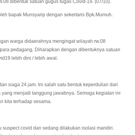
.08 dibentuk satuan gugus tugas Covid-19. (07/10).
 oleh bapak Munsyarip dengan sekertaris Bpk.Mumuh.
ngan warga didaerahnya mengingat wilayah rw.08
para pedagang. Diharapkan dengan dibentuknya satuan
19 lebih dini / lebih awal.
an siaga 24 jam. Ini salah satu bentuk keperdulian dari
a yang menjadi tanggung jawabnya. Semoga kegiatan ini
an kita terhadap sesama.
tu suspect covid dan sedang dilakukan isolasi mandiri.