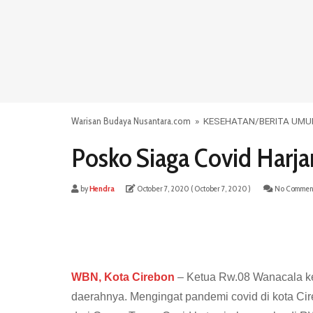
Warisan Budaya Nusantara.com
»
KESEHATAN
/
BERITA UM
Posko Siaga Covid Harja
by
Hendra
October 7, 2020
( October 7, 2020 )
No Commen
WBN, Kota Cirebon
– Ketua Rw.08 Wanacala ke
daerahnya. Mengingat pandemi covid di kota Cir