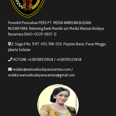
Penerbit Perusahan PERS PT. MEDIA WARISAN BUDAYA
NUSANTARA. Rekening Bank Mandiri a/n Media Warisan Budaya
Nusantara (1660-0029-5807-2)
Jl. Siaga II No. 11 RT. 005, RW. 005, Pejaten Barat, Pasar Minggu,
Jakarta Selatan
HOTLINE +6281318925808 / +6281390231428
redaksi@warisanbudayanusantara.com /
redaksi.warisanbudayanusantara@gmail.com