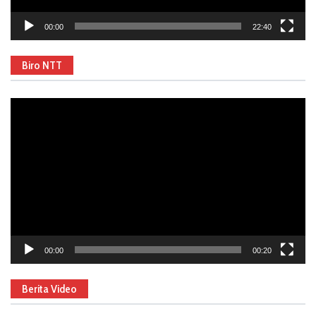
00:00
22:40
Biro NTT
Video
Player
00:00
00:20
Berita Video