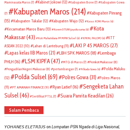
Kabinet Jokowi
(12)
Maminasata Maros
(7)
Kabupaten Bone
(7)
Kabupaten Gowa
Kabupaten Maros
(214)
Kabupaten Pinrang
(7)
(15)
Kabupaten Takalar
(12)
Kabupaten Wajo
(12)
Kasus KONI Maros
(6)
Kota
Kecamatan Maros Baru
(13)
Korem 071/Wijayakusuma
(6)
Makassar
(43)
KTT
Koti Mahatidana PP MPW Sulsel
(6)
KPKNL PALOPO
(6)
LAKI P 45 MAROS
(27)
ASEAN 2022
(10)
Lahan di Lantebung
(11)
Lapas kelas IIB Maros
(21)
LBH SPK MAROS
(18)
Lembaga
LSM KIPFA
(47)
PHLH
(16)
Pemkot Makassar
(8)
MTQ di Maros
(7)
Polda Maluku
Pengadilan Negeri Makassar
(8)
pertambangan
(7)
Pilkada Gowa
(6)
Polda Sulsel
(69)
Polres Gowa
(31)
(12)
Polres Maros
Sengeketa Lahan
Ryan Latief
(16)
(11)
PT AMANAH FINANCE
(9)
Sulsel
(46)
Suara Panrita Keadilan
(26)
Sertifikat PTSL
(7)
Salam Pembaca
on
𝘠𝘖𝘏𝘈𝘕𝘌𝘚 𝘌𝘓𝘌𝘛𝘙𝘐𝘜𝘚
Lompatan PSN Ngada di Liga Nasional,