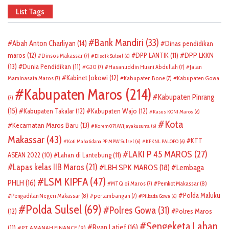
List Tags
Bank Mandiri
(33)
Abah Anton Charliyan
(14)
Dinas pendidikan
DPP LKKN
maros
(12)
DPP LANTIK
(11)
Dinsos Makassar
(7)
Disdik Sulsel
(6)
(13)
Dunia Pendidikan
(11)
G20
(7)
Hasanuddin Husni Abdullah
(7)
Jalan
Kabinet Jokowi
(12)
Maminasata Maros
(7)
Kabupaten Bone
(7)
Kabupaten Gowa
Kabupaten Maros
(214)
Kabupaten Pinrang
(7)
(15)
Kabupaten Takalar
(12)
Kabupaten Wajo
(12)
Kasus KONI Maros
(6)
Kota
Kecamatan Maros Baru
(13)
Korem 071/Wijayakusuma
(6)
Makassar
(43)
KTT
Koti Mahatidana PP MPW Sulsel
(6)
KPKNL PALOPO
(6)
LAKI P 45 MAROS
(27)
ASEAN 2022
(10)
Lahan di Lantebung
(11)
Lapas kelas IIB Maros
(21)
LBH SPK MAROS
(18)
Lembaga
LSM KIPFA
(47)
PHLH
(16)
Pemkot Makassar
(8)
MTQ di Maros
(7)
Polda Maluku
Pengadilan Negeri Makassar
(8)
pertambangan
(7)
Pilkada Gowa
(6)
Polda Sulsel
(69)
Polres Gowa
(31)
(12)
Polres Maros
Sengeketa Lahan
Ryan Latief
(16)
(11)
PT AMANAH FINANCE
(9)