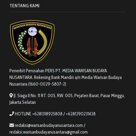
TENTANG KAMI
Penerbit Perusahan PERS PT. MEDIA WARISAN BUDAYA
NUSANTARA. Rekening Bank Mandiri a/n Media Warisan Budaya
Nusantara (1660-0029-5807-2)
Jl. Siaga II No. 11 RT. 005, RW. 005, Pejaten Barat, Pasar Minggu,
Jakarta Selatan
HOTLINE +6281318925808 / +6281390231428
redaksi@warisanbudayanusantara.com /
redaksi.warisanbudayanusantara@gmail.com