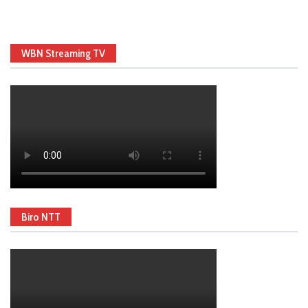
WBN Streaming TV
Biro NTT