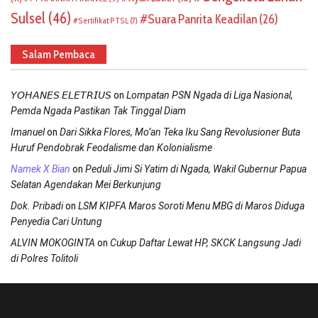
Sulsel
(46)
Suara Panrita Keadilan
(26)
Sertifikat PTSL
(7)
Salam Pembaca
on
𝘠𝘖𝘏𝘈𝘕𝘌𝘚 𝘌𝘓𝘌𝘛𝘙𝘐𝘜𝘚
Lompatan PSN Ngada di Liga Nasional,
Pemda Ngada Pastikan Tak Tinggal Diam
on
Imanuel
Dari Sikka Flores, Mo’an Teka Iku Sang Revolusioner Buta
Huruf Pendobrak Feodalisme dan Kolonialisme
on
Namek X Bian
Peduli Jimi Si Yatim di Ngada, Wakil Gubernur Papua
Selatan Agendakan Mei Berkunjung
on
Dok. Pribadi
LSM KIPFA Maros Soroti Menu MBG di Maros Diduga
Penyedia Cari Untung
on
ALVIN MOKOGINTA
Cukup Daftar Lewat HP, SKCK Langsung Jadi
di Polres Tolitoli