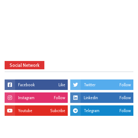
Social Network
Facebook
Like
Twitter
Follow
Instagram
Follow
Linkedin
Follow
Youtube
Subcribe
Telegram
Follow