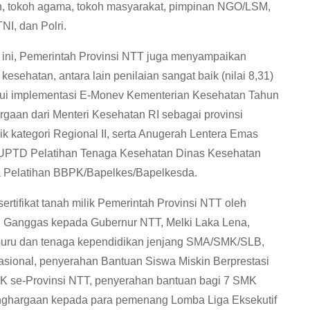
n, tokoh agama, tokoh masyarakat, pimpinan NGO/LSM,
I, dan Polri.
ini, Pemerintah Provinsi NTT juga menyampaikan
esehatan, antara lain penilaian sangat baik (nilai 8,31)
alui implementasi E-Monev Kementerian Kesehatan Tahun
rgaan dari Menteri Kesehatan RI sebagai provinsi
aik kategori Regional II, serta Anugerah Lentera Emas
UPTD Pelatihan Tenaga Kesehatan Dinas Kesehatan
ga Pelatihan BBPK/Bapelkes/Bapelkesda.
rtifikat tanah milik Pemerintah Provinsi NTT oleh
i Ganggas kepada Gubernur NTT, Melki Laka Lena,
 Guru dan tenaga kependidikan jenjang SMA/SMK/SLB,
asional, penyerahan Bantuan Siswa Miskin Berprestasi
 se-Provinsi NTT, penyerahan bantuan bagi 7 SMK
nghargaan kepada para pemenang Lomba Liga Eksekutif