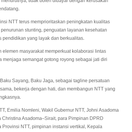
 menurutnya, tidak boleh dibayar dengan kerusakan
endatang.
si NTT terus memprioritaskan peningkatan kualitas
 penurunan stunting, penguatan layanan kesehatan
s pendidikan yang layak dan berkualitas.
 elemen masyarakat memperkuat kolaborasi lintas
a menjaga semangat gotong royong sebagai jati diri
aku Sayang, Baku Jaga, sebagai tagline persatuan
ersama, bekerja dengan hati, dan membangun NTT yang
ungkasnya.
TT, Emilia Nomleni, Wakil Gubernur NTT, Johni Asadoma
a Christina Asadoma–Sirait, para Pimpinan DPRD
Provinsi NTT, pimpinan instansi vertikal, Kepala