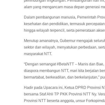
perlindungan lingkungan. Pembangunan hari ini,
alam yang mengancam masa depan generasi m
Dalam pembangunan manusia, Pemerintah Provin
kesehatan dan pendidikan, termasuk percepatan
hingga wilayah terpencil, serta pemerataan akse
Menutup amanatnya, Gubernur mengajak seluruh
sektor dan wilayah, menyatukan perbedaan, sert
masyarakat NTT.
“Dengan semangat #BetaNTT – Manis dan Bae, B
diaspora membangun NTT, mari kita berjalan b
bermartabat, berkeadilan, dan berkelanjutan,” p
Hadir pada Upacara ini, Ketua DPRD Provinsi N
bersama Staf Ahli TP PKK Provinsi NTT Ny. Ver
Provinsi NTT beserta anggota, unsur Forkopimda 