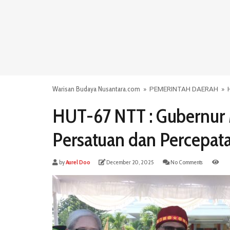
Warisan Budaya Nusantara.com
»
PEMERINTAH DAERAH
»
HUT-67 NTT : Gubernur 
Persatuan dan Percepa
by
Aurel Doo
December 20, 2025
No Comments