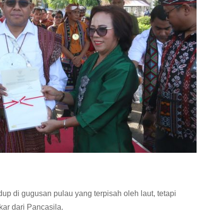
dup di gugusan pulau yang terpisah oleh laut, tetapi
ar dari Pancasila.