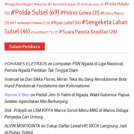
Polda Maluku
Pengadilan Negeri Makassar
(8)
pertambangan
(7)
Pilkada Gowa
(6)
Polda Sulsel
(69)
Polres Gowa
(31)
(12)
Polres Maros
Sengeketa Lahan
Ryan Latief
(16)
(11)
PT AMANAH FINANCE
(9)
Sulsel
(46)
Suara Panrita Keadilan
(26)
Sertifikat PTSL
(7)
Salam Pembaca
on
𝘠𝘖𝘏𝘈𝘕𝘌𝘚 𝘌𝘓𝘌𝘛𝘙𝘐𝘜𝘚
Lompatan PSN Ngada di Liga Nasional,
Pemda Ngada Pastikan Tak Tinggal Diam
on
Imanuel
Dari Sikka Flores, Mo’an Teka Iku Sang Revolusioner Buta
Huruf Pendobrak Feodalisme dan Kolonialisme
on
Namek X Bian
Peduli Jimi Si Yatim di Ngada, Wakil Gubernur Papua
Selatan Agendakan Mei Berkunjung
on
Dok. Pribadi
LSM KIPFA Maros Soroti Menu MBG di Maros Diduga
Penyedia Cari Untung
on
ALVIN MOKOGINTA
Cukup Daftar Lewat HP, SKCK Langsung Jadi
di Polres Tolitoli