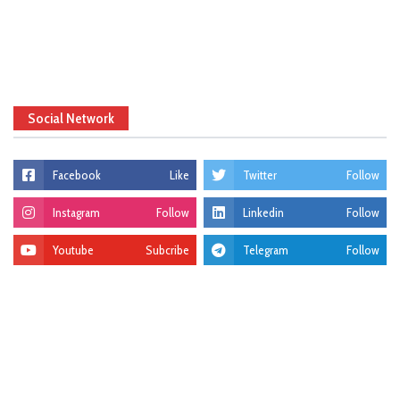
Social Network
Facebook
Like
Twitter
Follow
Instagram
Follow
Linkedin
Follow
Youtube
Subcribe
Telegram
Follow