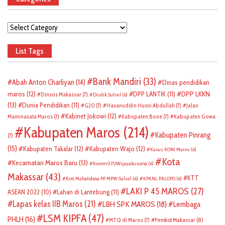
Categories
List Tags
Bank Mandiri
(33)
Abah Anton Charliyan
(14)
Dinas pendidikan
DPP LKKN
maros
(12)
DPP LANTIK
(11)
Dinsos Makassar
(7)
Disdik Sulsel
(6)
(13)
Dunia Pendidikan
(11)
G20
(7)
Hasanuddin Husni Abdullah
(7)
Jalan
Kabinet Jokowi
(12)
Maminasata Maros
(7)
Kabupaten Bone
(7)
Kabupaten Gowa
Kabupaten Maros
(214)
Kabupaten Pinrang
(7)
(15)
Kabupaten Takalar
(12)
Kabupaten Wajo
(12)
Kasus KONI Maros
(6)
Kota
Kecamatan Maros Baru
(13)
Korem 071/Wijayakusuma
(6)
Makassar
(43)
KTT
Koti Mahatidana PP MPW Sulsel
(6)
KPKNL PALOPO
(6)
LAKI P 45 MAROS
(27)
ASEAN 2022
(10)
Lahan di Lantebung
(11)
Lapas kelas IIB Maros
(21)
LBH SPK MAROS
(18)
Lembaga
LSM KIPFA
(47)
PHLH
(16)
Pemkot Makassar
(8)
MTQ di Maros
(7)