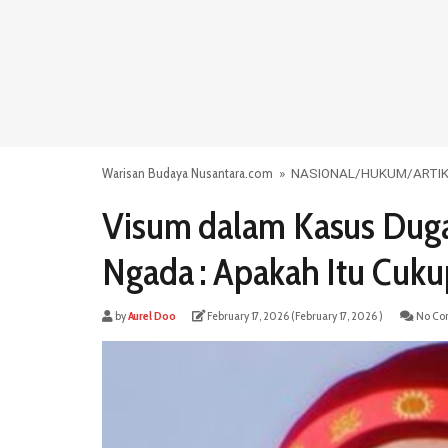
Warisan Budaya Nusantara.com
»
NASIONAL
/
HUKUM
/
ARTI
Visum dalam Kasus Duga
Ngada : Apakah Itu Cuk
by
Aurel Doo
February 17, 2026
( February 17, 2026 )
No Co