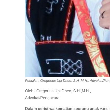
Penulis: ; Gregorius Upi Dheo, S.H.,M.H., Advokat/Pe
Oleh ; Gregorius Upi Dheo, S.H.,M.H.,
Advokat/Pengacara
Dalam peristiwa kematian seorang anak
yang 