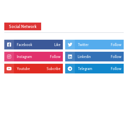
Social Network
Facebook
Like
Twitter
Follow
Instagram
Follow
Linkedin
Follow
Youtube
Subcribe
Telegram
Follow