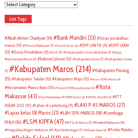
Categories
List Tags
Bank Mandiri
(33)
Abah Anton Charliyan
(14)
Dinas pendidikan
DPP LKKN
maros
(12)
DPP LANTIK
(11)
Dinsos Makassar
(7)
Disdik Sulsel
(6)
(13)
Dunia Pendidikan
(11)
G20
(7)
Hasanuddin Husni Abdullah
(7)
Jalan
Kabinet Jokowi
(12)
Maminasata Maros
(7)
Kabupaten Bone
(7)
Kabupaten Gowa
Kabupaten Maros
(214)
Kabupaten Pinrang
(7)
(15)
Kabupaten Takalar
(12)
Kabupaten Wajo
(12)
Kasus KONI Maros
(6)
Kota
Kecamatan Maros Baru
(13)
Korem 071/Wijayakusuma
(6)
Makassar
(43)
KTT
Koti Mahatidana PP MPW Sulsel
(6)
KPKNL PALOPO
(6)
LAKI P 45 MAROS
(27)
ASEAN 2022
(10)
Lahan di Lantebung
(11)
Lapas kelas IIB Maros
(21)
LBH SPK MAROS
(18)
Lembaga
LSM KIPFA
(47)
PHLH
(16)
Pemkot Makassar
(8)
MTQ di Maros
(7)
Polda Maluku
Pengadilan Negeri Makassar
(8)
pertambangan
(7)
Pilkada Gowa
(6)