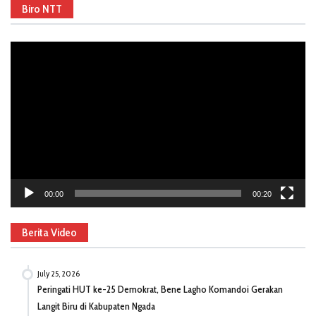
Biro NTT
Video
Player
00:00
00:20
Berita Video
July 25, 2026
Peringati HUT ke-25 Demokrat, Bene Lagho Komandoi Gerakan
Langit Biru di Kabupaten Ngada