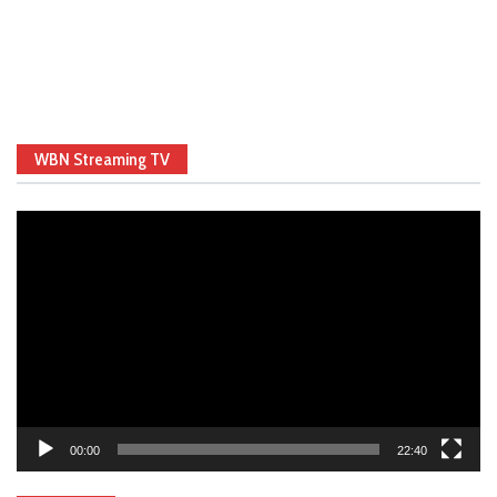
WBN Streaming TV
Video
Player
00:00
22:40