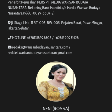
Penerbit Perusahan PERS PT. MEDIA WARISAN BUDAYA
NUSANTARA. Rekening Bank Mandiri a/n Media Warisan Budaya
Nusantara (1660-0029-5807-2)
Jl. Siaga II No. 11 RT. 005, RW. 005, Pejaten Barat, Pasar Minggu,
Jakarta Selatan
HOTLINE +6281318925808 / +6281390231428
redaksi@warisanbudayanusantara.com /
redaksi.warisanbudayanusantara@gmail.com
NENI (ROSSA)