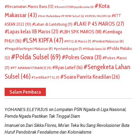
Kota
Kecamatan Maros Baru
(13)
Korem 071/Wijayakusuma
(6)
Makassar
(43)
KTT
Koti Mahatidana PP MPW Sulsel
(6)
KPKNL PALOPO
(6)
LAKI P 45 MAROS
(27)
ASEAN 2022
(10)
Lahan di Lantebung
(11)
Lapas kelas IIB Maros
(21)
LBH SPK MAROS
(18)
Lembaga
LSM KIPFA
(47)
PHLH
(16)
Pemkot Makassar
(8)
MTQ di Maros
(7)
Polda Maluku
Pengadilan Negeri Makassar
(8)
pertambangan
(7)
Pilkada Gowa
(6)
Polda Sulsel
(69)
Polres Gowa
(31)
(12)
Polres Maros
Sengeketa Lahan
Ryan Latief
(16)
(11)
PT AMANAH FINANCE
(9)
Sulsel
(46)
Suara Panrita Keadilan
(26)
Sertifikat PTSL
(7)
Salam Pembaca
on
𝘠𝘖𝘏𝘈𝘕𝘌𝘚 𝘌𝘓𝘌𝘛𝘙𝘐𝘜𝘚
Lompatan PSN Ngada di Liga Nasional,
Pemda Ngada Pastikan Tak Tinggal Diam
on
Imanuel
Dari Sikka Flores, Mo’an Teka Iku Sang Revolusioner Buta
Huruf Pendobrak Feodalisme dan Kolonialisme