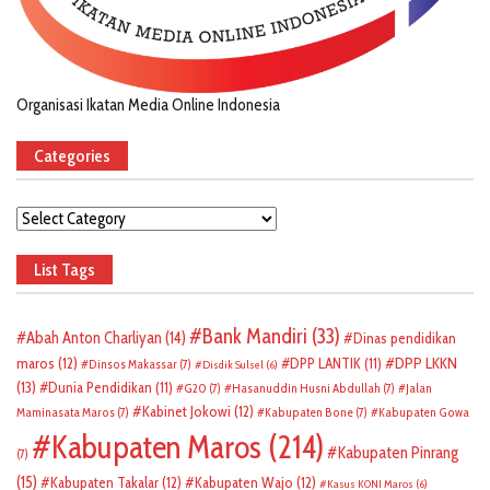
Organisasi Ikatan Media Online Indonesia
Categories
Categories
List Tags
Bank Mandiri
(33)
Abah Anton Charliyan
(14)
Dinas pendidikan
DPP LKKN
maros
(12)
DPP LANTIK
(11)
Dinsos Makassar
(7)
Disdik Sulsel
(6)
(13)
Dunia Pendidikan
(11)
G20
(7)
Hasanuddin Husni Abdullah
(7)
Jalan
Kabinet Jokowi
(12)
Maminasata Maros
(7)
Kabupaten Bone
(7)
Kabupaten Gowa
Kabupaten Maros
(214)
Kabupaten Pinrang
(7)
(15)
Kabupaten Takalar
(12)
Kabupaten Wajo
(12)
Kasus KONI Maros
(6)