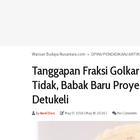
Warisan Budaya Nusantara.com
»
OPINI
/
PENDIDIKAN
/
ARTIK
Tanggapan Fraksi Golka
Tidak, Babak Baru Pro
Detukeli
by
Aurel Doo
May 17, 2026
( May 18, 2026 )
No Comments