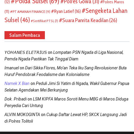
Polda Sulsel
(69)
Polres Gowa
(31)
(12)
Polres Maros
Sengeketa Lahan
Ryan Latief
(16)
(11)
PT AMANAH FINANCE
(9)
Sulsel
(46)
Suara Panrita Keadilan
(26)
Sertifikat PTSL
(7)
Salam Pembaca
on
𝘠𝘖𝘏𝘈𝘕𝘌𝘚 𝘌𝘓𝘌𝘛𝘙𝘐𝘜𝘚
Lompatan PSN Ngada di Liga Nasional,
Pemda Ngada Pastikan Tak Tinggal Diam
on
Imanuel
Dari Sikka Flores, Mo’an Teka Iku Sang Revolusioner Buta
Huruf Pendobrak Feodalisme dan Kolonialisme
on
Namek X Bian
Peduli Jimi Si Yatim di Ngada, Wakil Gubernur Papua
Selatan Agendakan Mei Berkunjung
on
Dok. Pribadi
LSM KIPFA Maros Soroti Menu MBG di Maros Diduga
Penyedia Cari Untung
on
ALVIN MOKOGINTA
Cukup Daftar Lewat HP, SKCK Langsung Jadi
di Polres Tolitoli