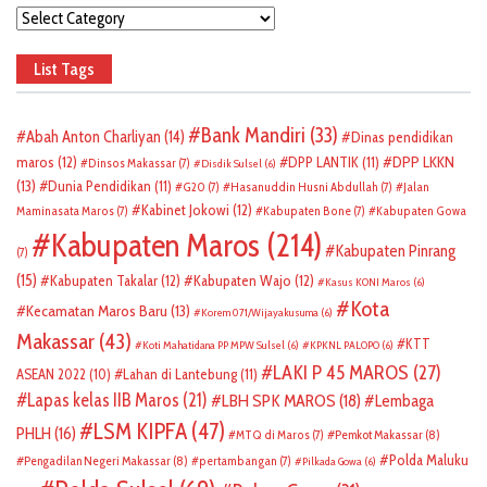
Categories
List Tags
Bank Mandiri
(33)
Abah Anton Charliyan
(14)
Dinas pendidikan
DPP LKKN
maros
(12)
DPP LANTIK
(11)
Dinsos Makassar
(7)
Disdik Sulsel
(6)
(13)
Dunia Pendidikan
(11)
G20
(7)
Hasanuddin Husni Abdullah
(7)
Jalan
Kabinet Jokowi
(12)
Maminasata Maros
(7)
Kabupaten Bone
(7)
Kabupaten Gowa
Kabupaten Maros
(214)
Kabupaten Pinrang
(7)
(15)
Kabupaten Takalar
(12)
Kabupaten Wajo
(12)
Kasus KONI Maros
(6)
Kota
Kecamatan Maros Baru
(13)
Korem 071/Wijayakusuma
(6)
Makassar
(43)
KTT
Koti Mahatidana PP MPW Sulsel
(6)
KPKNL PALOPO
(6)
LAKI P 45 MAROS
(27)
ASEAN 2022
(10)
Lahan di Lantebung
(11)
Lapas kelas IIB Maros
(21)
LBH SPK MAROS
(18)
Lembaga
LSM KIPFA
(47)
PHLH
(16)
Pemkot Makassar
(8)
MTQ di Maros
(7)
Polda Maluku
Pengadilan Negeri Makassar
(8)
pertambangan
(7)
Pilkada Gowa
(6)