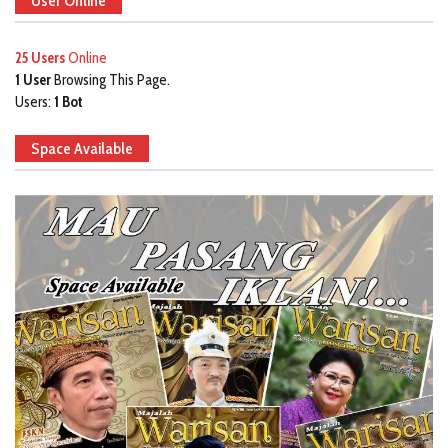
User Online
25 Users
Online
1 User
Browsing This Page.
Users:
1 Bot
Space Available