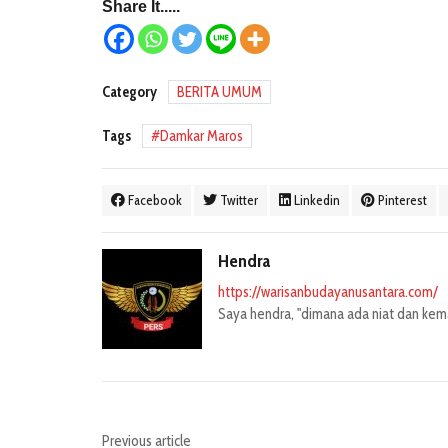
Share It.....
Category
BERITA UMUM
Tags
Damkar Maros
Facebook
Twitter
Linkedin
Pinterest
Hendra
https://warisanbudayanusantara.com/
Saya hendra, "dimana ada niat dan kemau
Previous article