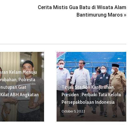
Cerita Mistis Gua Batu di Wisata Alam
Bantimurung Maros
»
aran Kelam Menuju
rubahan, Polresta
enutupan Giat
Tinjau Stadion Kanjuruhan,
 Kilat ABH Angkatan
Presiden : Perbaiki Tata Kelola
Persepakbolaan Indonesia
October 5, 2022