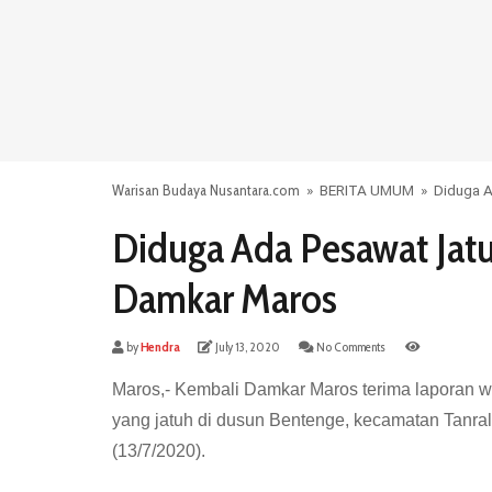
Warisan Budaya Nusantara.com
»
BERITA UMUM
»
Diduga A
Diduga Ada Pesawat Jatuh,
Damkar Maros
by
Hendra
July 13, 2020
No Comments
Maros,- Kembali Damkar Maros terima laporan
yang jatuh di dusun Bentenge, kecamatan Tanral
(13/7/2020).