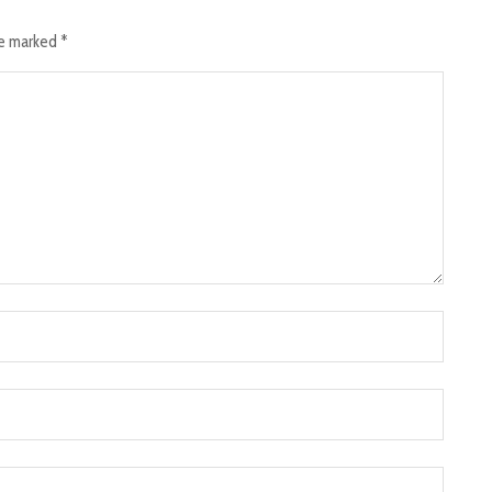
re marked
*