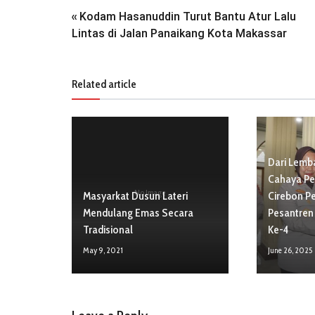
Kodam Hasanuddin Turut Bantu Atur Lalu
«
Lintas di Jalan Panaikang Kota Makassar
Related article
Dari Lemb
Cahaya Pe
No Image
Masyarkat Dusun Lateri
Cirebon P
Mendulang Emas Secara
Pesantren
Tradisional
Ke-4
May 9, 2021
June 26, 2025