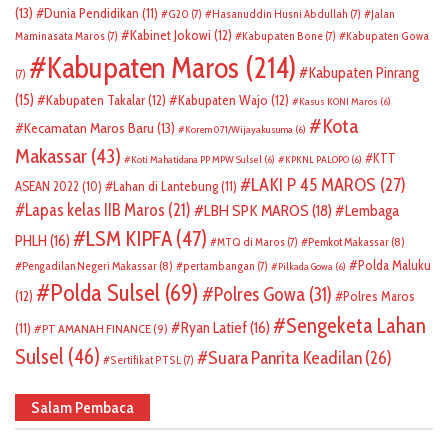
(13)
Dunia Pendidikan
(11)
G20
(7)
Hasanuddin Husni Abdullah
(7)
Jalan
Kabinet Jokowi
(12)
Maminasata Maros
(7)
Kabupaten Bone
(7)
Kabupaten Gowa
Kabupaten Maros
(214)
Kabupaten Pinrang
(7)
(15)
Kabupaten Takalar
(12)
Kabupaten Wajo
(12)
Kasus KONI Maros
(6)
Kota
Kecamatan Maros Baru
(13)
Korem 071/Wijayakusuma
(6)
Makassar
(43)
KTT
Koti Mahatidana PP MPW Sulsel
(6)
KPKNL PALOPO
(6)
LAKI P 45 MAROS
(27)
ASEAN 2022
(10)
Lahan di Lantebung
(11)
Lapas kelas IIB Maros
(21)
LBH SPK MAROS
(18)
Lembaga
LSM KIPFA
(47)
PHLH
(16)
Pemkot Makassar
(8)
MTQ di Maros
(7)
Polda Maluku
Pengadilan Negeri Makassar
(8)
pertambangan
(7)
Pilkada Gowa
(6)
Polda Sulsel
(69)
Polres Gowa
(31)
(12)
Polres Maros
Sengeketa Lahan
Ryan Latief
(16)
(11)
PT AMANAH FINANCE
(9)
Sulsel
(46)
Suara Panrita Keadilan
(26)
Sertifikat PTSL
(7)
Salam Pembaca