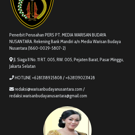
Penerbit Perusahan PERS PT. MEDIA WARISAN BUDAYA
NUSANTARA. Rekening Bank Mandiri a/n Media Warisan Budaya
Nusantara (1660-0029-5807-2)
Jl. Siaga II No. 11 RT. 005, RW. 005, Pejaten Barat, Pasar Minggu,
Jakarta Selatan
HOTLINE +6281318925808 / +6281390231428
redaksi@warisanbudayanusantara.com /
redaksi.warisanbudayanusantara@gmail.com