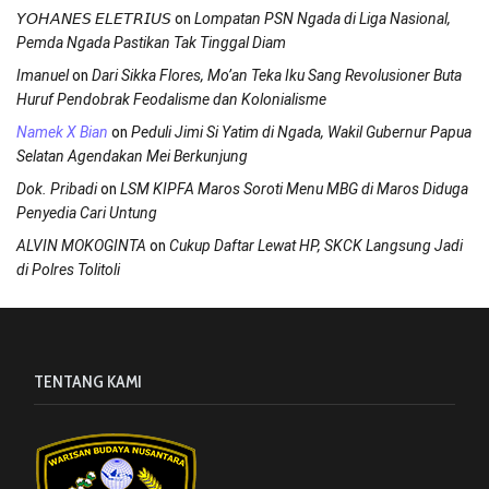
on
𝘠𝘖𝘏𝘈𝘕𝘌𝘚 𝘌𝘓𝘌𝘛𝘙𝘐𝘜𝘚
Lompatan PSN Ngada di Liga Nasional,
Pemda Ngada Pastikan Tak Tinggal Diam
on
Imanuel
Dari Sikka Flores, Mo’an Teka Iku Sang Revolusioner Buta
Huruf Pendobrak Feodalisme dan Kolonialisme
on
Namek X Bian
Peduli Jimi Si Yatim di Ngada, Wakil Gubernur Papua
Selatan Agendakan Mei Berkunjung
on
Dok. Pribadi
LSM KIPFA Maros Soroti Menu MBG di Maros Diduga
Penyedia Cari Untung
on
ALVIN MOKOGINTA
Cukup Daftar Lewat HP, SKCK Langsung Jadi
di Polres Tolitoli
TENTANG KAMI