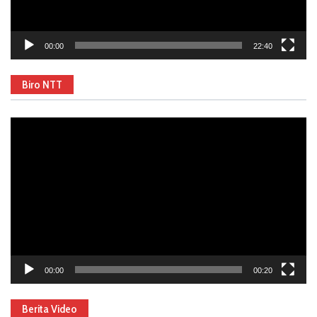
00:00
22:40
Biro NTT
Video
Player
00:00
00:20
Berita Video