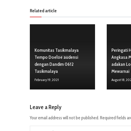
Related article
Komunitas Tasikmalaya
Peringati 
No Image
Tempo Doeloe audensi
Angkasa 
dengan Dandim 0612
adakan Lo
Tasikmalaya
Mewarnai
February 19, 2021
August 18, 20
Leave a Reply
Your email address will not be published.
Required fields a