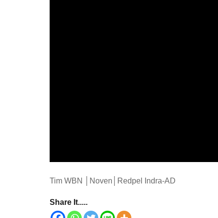
Tim WBN │Noven│Redpel Indra-AD
Share It.....