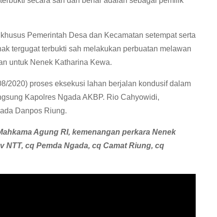
erbukti secara sah dan benar adalah sebagai pemilik
ih khusus Pemerintah Desa dan Kecamatan setempat serta
ihak tergugat terbukti sah melakukan perbuatan melawan
kan untuk Nenek Katharina Kewa.
8/2020) proses eksekusi lahan berjalan kondusif dalam
ngsung Kapolres Ngada AKBP. Rio Cahyowidi,
gada Danpos Riung.
n Mahkama Agung RI, kemenangan perkara Nenek
ov NTT, cq Pemda Ngada, cq Camat Riung, cq