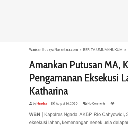
Warisan Budaya Nusantara.com
»
BERITA UMUM
/
HUKUM
»
Amankan Putusan MA, K
Pengamanan Eksekusi 
Katharina
by
Hendra
August 26, 2020
No Comments
WBN │
Kapolres Ngada, AKBP. Rio Cahyowidi, S
eksekusi lahan, kemenangan nenek usia delapan