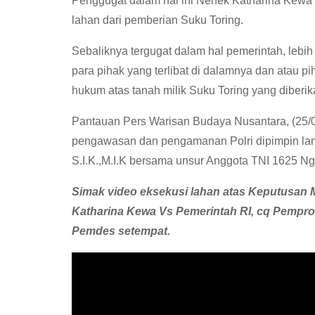
Penggugat dalam hal ini Nenek Katharina Kewa t
lahan dari pemberian Suku Toring.
Sebaliknya tergugat dalam hal pemerintah, leb
para pihak yang terlibat di dalamnya dan atau p
hukum atas tanah milik Suku Toring yang diberi
Pantauan Pers Warisan Budaya Nusantara, (25/0
pengawasan dan pengamanan Polri dipimpin la
S.I.K.,M.I.K bersama unsur Anggota TNI 1625 N
Simak video eksekusi lahan atas Keputusa
Katharina Kewa Vs Pemerintah RI, cq Pempr
Pemdes setempat.