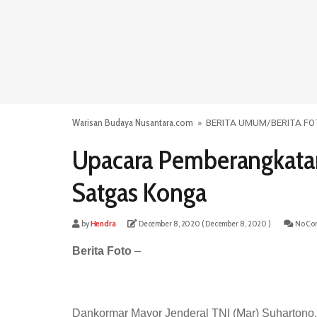
Warisan Budaya Nusantara.com
»
BERITA UMUM
/
BERITA F
Upacara Pemberangkatan 
Satgas Konga
by
Hendra
December 8, 2020
( December 8, 2020 )
No Co
Berita Foto
–
Dankormar Mayor Jenderal TNI (Mar) Suhartono