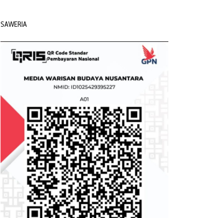
SAWERIA
Polres Tolitoli Gelar
Anjangsana Peringati Hari
Pengujung April 2025 Baru
Bhayangkara ke-79: bentuk
Dua Persen Wilayah
kepedulian kepada
Indonesia Masuk Musim
purnawirawan dan warakawuri
Kemarau