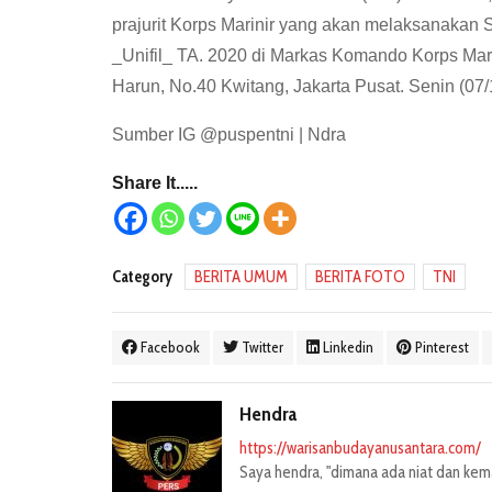
prajurit Korps Marinir yang akan melaksanakan
_Unifil_ TA. 2020 di Markas Komando Korps Mar
Harun, No.40 Kwitang, Jakarta Pusat. Senin (07/
Sumber IG @puspentni | Ndra
Share It.....
Category
BERITA UMUM
BERITA FOTO
TNI
Facebook
Twitter
Linkedin
Pinterest
Hendra
https://warisanbudayanusantara.com/
Saya hendra, "dimana ada niat dan kemau