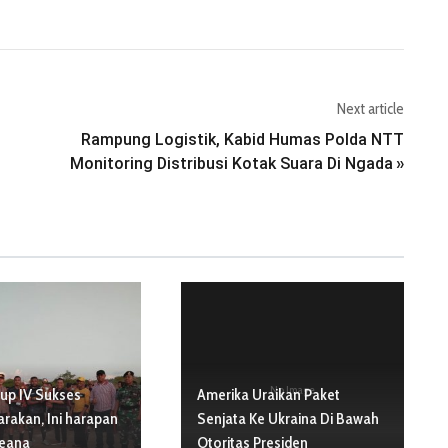
Next article
Rampung Logistik, Kabid Humas Polda NTT
Monitoring Distribusi Kotak Suara Di Ngada
»
No Image
up IV Sukses
Amerika Uraikan Paket
rakan, Ini harapan
Senjata Ke Ukraina Di Bawah
deana
Otoritas Presiden