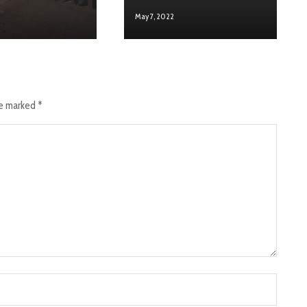
May 7, 2022
re marked
*