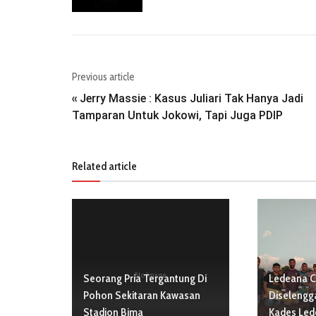
Previous article
Jerry Massie : Kasus Juliari Tak Hanya Jadi
«
Tamparan Untuk Jokowi, Tapi Juga PDIP
Related article
No Image
Seorang Pria Tergantung Di
Ledeana C
Pohon Sekitaran Kawasan
Diselengga
Stadion Bima
Kades Le