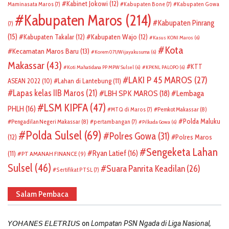
Kabinet Jokowi
(12)
Maminasata Maros
(7)
Kabupaten Bone
(7)
Kabupaten Gowa
Kabupaten Maros
(214)
Kabupaten Pinrang
(7)
(15)
Kabupaten Takalar
(12)
Kabupaten Wajo
(12)
Kasus KONI Maros
(6)
Kota
Kecamatan Maros Baru
(13)
Korem 071/Wijayakusuma
(6)
Makassar
(43)
KTT
Koti Mahatidana PP MPW Sulsel
(6)
KPKNL PALOPO
(6)
LAKI P 45 MAROS
(27)
ASEAN 2022
(10)
Lahan di Lantebung
(11)
Lapas kelas IIB Maros
(21)
LBH SPK MAROS
(18)
Lembaga
LSM KIPFA
(47)
PHLH
(16)
Pemkot Makassar
(8)
MTQ di Maros
(7)
Polda Maluku
Pengadilan Negeri Makassar
(8)
pertambangan
(7)
Pilkada Gowa
(6)
Polda Sulsel
(69)
Polres Gowa
(31)
(12)
Polres Maros
Sengeketa Lahan
Ryan Latief
(16)
(11)
PT AMANAH FINANCE
(9)
Sulsel
(46)
Suara Panrita Keadilan
(26)
Sertifikat PTSL
(7)
Salam Pembaca
on
𝘠𝘖𝘏𝘈𝘕𝘌𝘚 𝘌𝘓𝘌𝘛𝘙𝘐𝘜𝘚
Lompatan PSN Ngada di Liga Nasional,