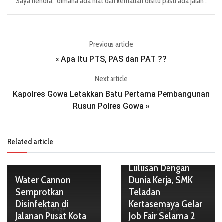
Saya hendra, "dimana ada niat dan kemauan disitu pasti ada jalan".
Previous article
Apa Itu PTS, PAS dan PAT ??
«
Next article
Kapolres Gowa Letakkan Batu Pertama Pembangunan
Rusun Polres Gowa
»
Related article
Guna Fasilitasi
Lulusan Dengan
Water Cannon
Dunia Kerja, SMK
Semprotkan
Teladan
Disinfektan di
Kertasemaya Gelar
No Image
No Image
Jalanan Pusat Kota
Job Fair Selama 2