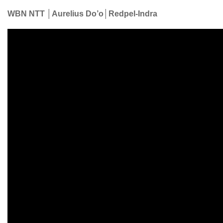
WBN NTT │Aurelius Do’o│Redpel-Indra