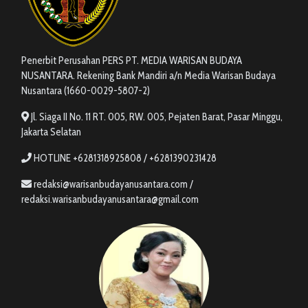
Penerbit Perusahan PERS PT. MEDIA WARISAN BUDAYA
NUSANTARA. Rekening Bank Mandiri a/n Media Warisan Budaya
Nusantara (1660-0029-5807-2)
Jl. Siaga II No. 11 RT. 005, RW. 005, Pejaten Barat, Pasar Minggu,
Jakarta Selatan
HOTLINE +6281318925808 / +6281390231428
redaksi@warisanbudayanusantara.com /
redaksi.warisanbudayanusantara@gmail.com