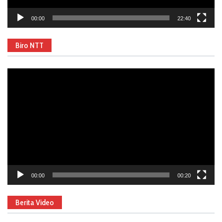
00:00
22:40
Biro NTT
Video
Player
00:00
00:20
Berita Video