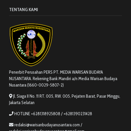
TENTANG KAMI
Penerbit Perusahan PERS PT. MEDIA WARISAN BUDAYA
NUSANTARA. Rekening Bank Mandiri a/n Media Warisan Budaya
Nusantara (1660-0029-5807-2)
Jl. Siaga II No. 11 RT. 005, RW. 005, Pejaten Barat, Pasar Minggu,
Jakarta Selatan
HOTLINE +6281318925808 / +6281390231428
redaksi@warisanbudayanusantara.com /