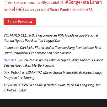
Sengeketa Lahan
Ryan Latief
(16)
(11)
PT AMANAH FINANCE
(9)
Sulsel
(46)
Suara Panrita Keadilan
(26)
Sertifikat PTSL
(7)
Salam Pembaca
on
𝘠𝘖𝘏𝘈𝘕𝘌𝘚 𝘌𝘓𝘌𝘛𝘙𝘐𝘜𝘚
Lompatan PSN Ngada di Liga Nasional,
Pemda Ngada Pastikan Tak Tinggal Diam
on
Imanuel
Dari Sikka Flores, Mo’an Teka Iku Sang Revolusioner Buta
Huruf Pendobrak Feodalisme dan Kolonialisme
on
Namek X Bian
Peduli Jimi Si Yatim di Ngada, Wakil Gubernur Papua
Selatan Agendakan Mei Berkunjung
on
Dok. Pribadi
LSM KIPFA Maros Soroti Menu MBG di Maros Diduga
Penyedia Cari Untung
on
ALVIN MOKOGINTA
Cukup Daftar Lewat HP, SKCK Langsung Jadi
di Polres Tolitoli