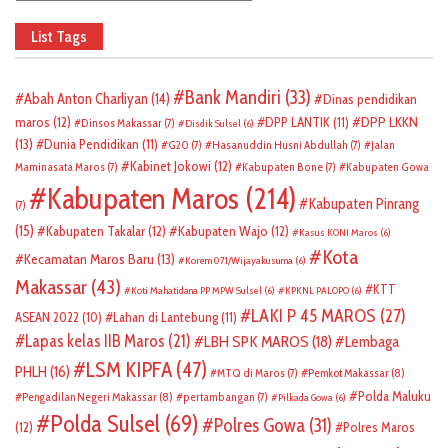
List Tags
Bank Mandiri
(33)
Abah Anton Charliyan
(14)
Dinas pendidikan
DPP LKKN
maros
(12)
DPP LANTIK
(11)
Dinsos Makassar
(7)
Disdik Sulsel
(6)
(13)
Dunia Pendidikan
(11)
G20
(7)
Hasanuddin Husni Abdullah
(7)
Jalan
Kabinet Jokowi
(12)
Maminasata Maros
(7)
Kabupaten Bone
(7)
Kabupaten Gowa
Kabupaten Maros
(214)
Kabupaten Pinrang
(7)
(15)
Kabupaten Takalar
(12)
Kabupaten Wajo
(12)
Kasus KONI Maros
(6)
Kota
Kecamatan Maros Baru
(13)
Korem 071/Wijayakusuma
(6)
Makassar
(43)
KTT
Koti Mahatidana PP MPW Sulsel
(6)
KPKNL PALOPO
(6)
LAKI P 45 MAROS
(27)
ASEAN 2022
(10)
Lahan di Lantebung
(11)
Lapas kelas IIB Maros
(21)
LBH SPK MAROS
(18)
Lembaga
LSM KIPFA
(47)
PHLH
(16)
Pemkot Makassar
(8)
MTQ di Maros
(7)
Polda Maluku
Pengadilan Negeri Makassar
(8)
pertambangan
(7)
Pilkada Gowa
(6)
Polda Sulsel
(69)
Polres Gowa
(31)
(12)
Polres Maros