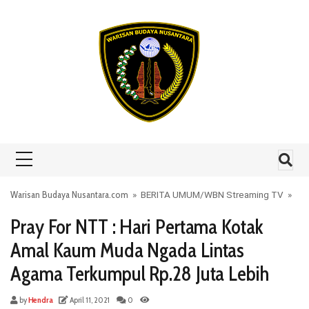
Skip to content
Warisan Budaya Nusantara.com
»
BERITA UMUM
/
WBN Streaming TV
»
Pray For NTT : Hari Pertama Kotak
Amal Kaum Muda Ngada Lintas
Agama Terkumpul Rp.28 Juta Lebih
by
Hendra
April 11, 2021
0