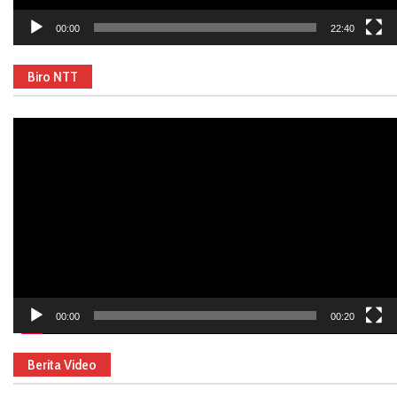
00:00
22:40
Biro NTT
Video
Player
00:00
00:20
Berita Video