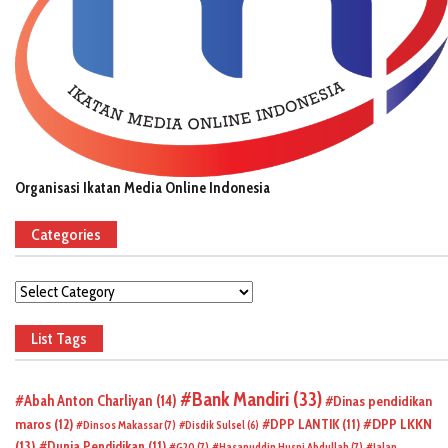
Organisasi Ikatan Media Online Indonesia
Categories
Categories
List Tags
Bank Mandiri
(33)
Abah Anton Charliyan
(14)
Dinas pendidikan
DPP LKKN
maros
(12)
DPP LANTIK
(11)
Dinsos Makassar
(7)
Disdik Sulsel
(6)
(13)
Dunia Pendidikan
(11)
G20
(7)
Hasanuddin Husni Abdullah
(7)
Jalan