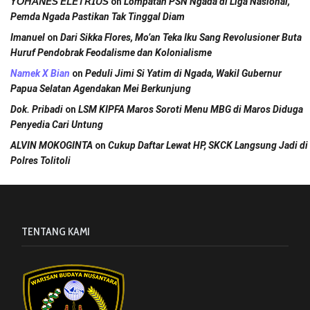
on
𝘠𝘖𝘏𝘈𝘕𝘌𝘚 𝘌𝘓𝘌𝘛𝘙𝘐𝘜𝘚
Lompatan PSN Ngada di Liga Nasional,
Pemda Ngada Pastikan Tak Tinggal Diam
on
Imanuel
Dari Sikka Flores, Mo’an Teka Iku Sang Revolusioner Buta
Huruf Pendobrak Feodalisme dan Kolonialisme
on
Namek X Bian
Peduli Jimi Si Yatim di Ngada, Wakil Gubernur
Papua Selatan Agendakan Mei Berkunjung
on
Dok. Pribadi
LSM KIPFA Maros Soroti Menu MBG di Maros Diduga
Penyedia Cari Untung
on
ALVIN MOKOGINTA
Cukup Daftar Lewat HP, SKCK Langsung Jadi di
Polres Tolitoli
TENTANG KAMI