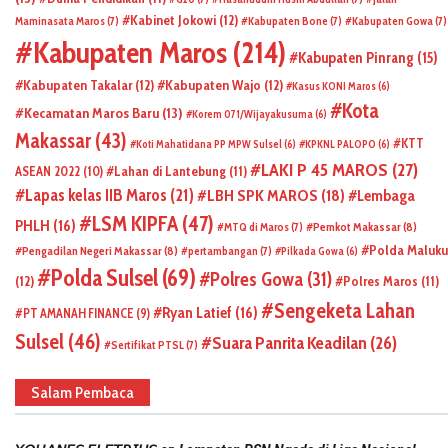
Kabinet Jokowi
(12)
Maminasata Maros
(7)
Kabupaten Bone
(7)
Kabupaten Gowa
(7)
Kabupaten Maros
(214)
Kabupaten Pinrang
(15)
Kabupaten Takalar
(12)
Kabupaten Wajo
(12)
Kasus KONI Maros
(6)
Kota
Kecamatan Maros Baru
(13)
Korem 071/Wijayakusuma
(6)
Makassar
(43)
KTT
Koti Mahatidana PP MPW Sulsel
(6)
KPKNL PALOPO
(6)
LAKI P 45 MAROS
(27)
ASEAN 2022
(10)
Lahan di Lantebung
(11)
Lapas kelas IIB Maros
(21)
LBH SPK MAROS
(18)
Lembaga
LSM KIPFA
(47)
PHLH
(16)
Pemkot Makassar
(8)
MTQ di Maros
(7)
Polda Maluku
Pengadilan Negeri Makassar
(8)
pertambangan
(7)
Pilkada Gowa
(6)
Polda Sulsel
(69)
Polres Gowa
(31)
(12)
Polres Maros
(11)
Sengeketa Lahan
Ryan Latief
(16)
PT AMANAH FINANCE
(9)
Sulsel
(46)
Suara Panrita Keadilan
(26)
Sertifikat PTSL
(7)
Salam Pembaca