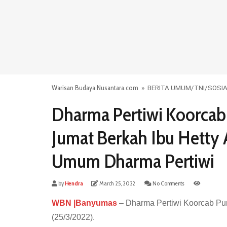
Warisan Budaya Nusantara.com
»
BERITA UMUM
/
TNI
/
SOSI
Dharma Pertiwi Koorcab
Jumat Berkah Ibu Hetty 
Umum Dharma Pertiwi
by
Hendra
March 25, 2022
No Comments
WBN |Banyumas
– Dharma Pertiwi Koorcab Pu
(25/3/2022).