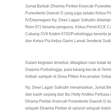
Jumat Berkah Dharma Pertiwi Koorcab Purwokert
Purwokerto Daerah D yang juga selaku Ketua P
IV/Diponegoro Ny. Dewi Lagan Safrudin didampin
Rem 071 beserta pengurus, Ketua Persit KCK 
Cabang XVII Kodim 0702/Purbalingga beserta pe
dan Ketua Pia Ardya Garini Lanud Jenderal Sud
Dalam kegiatan tersebut, dibagikan nasi kotak 
Darjono Purbalingga, para tukang becak di Termi
limbah sampah di Desa Pliken Kecamatan Soka
Ny. Dewi Lagan Safrudin menjelaskan, Jumat B
dan kasih sayang dari Ibu Hetty Andika Perkas
Dhama Pertiwi Koorcab Purwokerto Daerah D dan 
wilayah Dharma Pertiwi di seluruh wilayah Indo