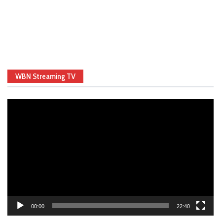
WBN Streaming TV
Video
Player
00:00
22:40