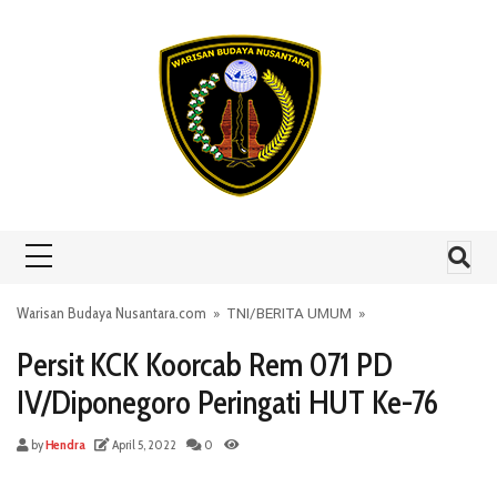
Skip to content
Warisan Budaya Nusantara.com
»
TNI
/
BERITA UMUM
»
Persit KCK Koorcab Rem 071 PD
IV/Diponegoro Peringati HUT Ke-76
by
Hendra
April 5, 2022
0