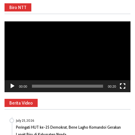
Biro NTT
Video
Player
00:00
00:20
Berita Video
July 25, 2026
Peringati HUT ke-25 Demokrat, Bene Lagho Komandoi Gerakan
Langit Biru di Kabupaten Ngada