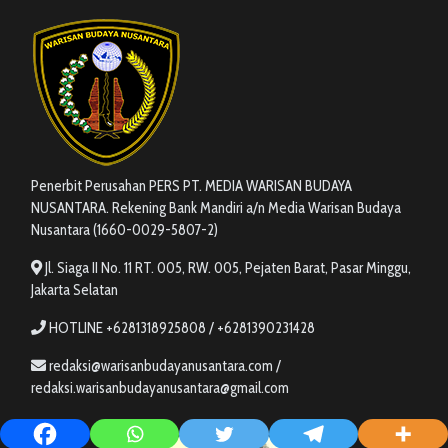
Penerbit Perusahan PERS PT. MEDIA WARISAN BUDAYA
NUSANTARA. Rekening Bank Mandiri a/n Media Warisan Budaya
Nusantara (1660-0029-5807-2)
Jl. Siaga II No. 11 RT. 005, RW. 005, Pejaten Barat, Pasar Minggu,
Jakarta Selatan
HOTLINE +6281318925808 / +6281390231428
redaksi@warisanbudayanusantara.com /
redaksi.warisanbudayanusantara@gmail.com