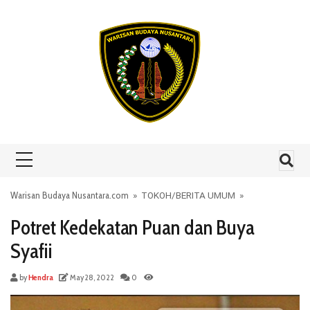
Skip to content
Warisan Budaya Nusantara.com
»
TOKOH
/
BERITA UMUM
»
Potret Kedekatan Puan dan Buya
Syafii
by
Hendra
May 28, 2022
0