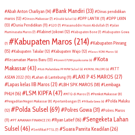
Bank Mandiri
(33)
Abah Anton Charliyan
(14)
Dinas pendidikan
DPP LKKN
maros
(12)
DPP LANTIK
(11)
Dinsos Makassar
(7)
Disdik Sulsel
(6)
(13)
Dunia Pendidikan
(11)
G20
(7)
Hasanuddin Husni Abdullah
(7)
Jalan
Kabinet Jokowi
(12)
Maminasata Maros
(7)
Kabupaten Bone
(7)
Kabupaten Gowa
Kabupaten Maros
(214)
Kabupaten Pinrang
(7)
(15)
Kabupaten Takalar
(12)
Kabupaten Wajo
(12)
Kasus KONI Maros
(6)
Kota
Kecamatan Maros Baru
(13)
Korem 071/Wijayakusuma
(6)
Makassar
(43)
KTT
Koti Mahatidana PP MPW Sulsel
(6)
KPKNL PALOPO
(6)
LAKI P 45 MAROS
(27)
ASEAN 2022
(10)
Lahan di Lantebung
(11)
Lapas kelas IIB Maros
(21)
LBH SPK MAROS
(18)
Lembaga
LSM KIPFA
(47)
PHLH
(16)
Pemkot Makassar
(8)
MTQ di Maros
(7)
Polda Maluku
Pengadilan Negeri Makassar
(8)
pertambangan
(7)
Pilkada Gowa
(6)
Polda Sulsel
(69)
Polres Gowa
(31)
(12)
Polres Maros
Sengeketa Lahan
Ryan Latief
(16)
(11)
PT AMANAH FINANCE
(9)
Sulsel
(46)
Suara Panrita Keadilan
(26)
Sertifikat PTSL
(7)