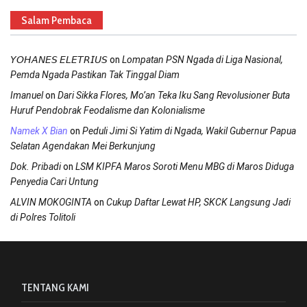
Salam Pembaca
on
𝘠𝘖𝘏𝘈𝘕𝘌𝘚 𝘌𝘓𝘌𝘛𝘙𝘐𝘜𝘚
Lompatan PSN Ngada di Liga Nasional,
Pemda Ngada Pastikan Tak Tinggal Diam
on
Imanuel
Dari Sikka Flores, Mo’an Teka Iku Sang Revolusioner Buta
Huruf Pendobrak Feodalisme dan Kolonialisme
on
Namek X Bian
Peduli Jimi Si Yatim di Ngada, Wakil Gubernur Papua
Selatan Agendakan Mei Berkunjung
on
Dok. Pribadi
LSM KIPFA Maros Soroti Menu MBG di Maros Diduga
Penyedia Cari Untung
on
ALVIN MOKOGINTA
Cukup Daftar Lewat HP, SKCK Langsung Jadi
di Polres Tolitoli
TENTANG KAMI