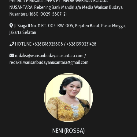
Penerbit Perusahan PERS PT. MEDIA WARISAN BUDAYA
NUSANTARA. Rekening Bank Mandiri a/n Media Warisan Budaya
Nusantara (1660-0029-5807-2)
Jl. Siaga II No. 11 RT. 005, RW. 005, Pejaten Barat, Pasar Minggu,
Jakarta Selatan
HOTLINE +6281318925808 / +6281390231428
redaksi@warisanbudayanusantara.com /
redaksi.warisanbudayanusantara@gmail.com
NENI (ROSSA)