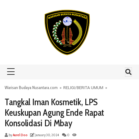
Skip to content
Warisan Budaya Nusantara.com
»
RELIGI
/
BERITA UMUM
»
Tangkal Iman Kosmetik, LPS
Keuskupan Agung Ende Rapat
Konsolidasi Di Mbay
by
Aurel Doo
January 30, 2024
0