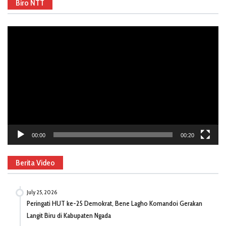
Biro NTT
Video
Player
00:00
00:20
Berita Video
July 25, 2026
Peringati HUT ke-25 Demokrat, Bene Lagho Komandoi Gerakan
Langit Biru di Kabupaten Ngada