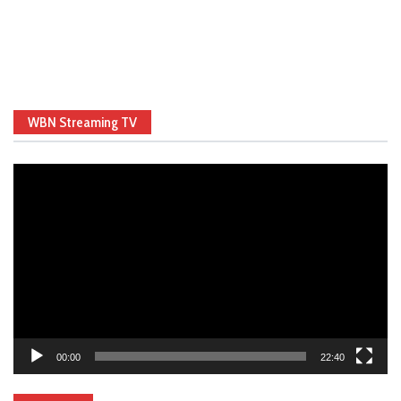
WBN Streaming TV
Video
Player
00:00
22:40