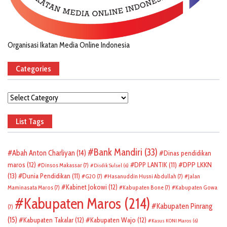
Organisasi Ikatan Media Online Indonesia
Categories
Categories
List Tags
Bank Mandiri
(33)
Abah Anton Charliyan
(14)
Dinas pendidikan
DPP LKKN
maros
(12)
DPP LANTIK
(11)
Dinsos Makassar
(7)
Disdik Sulsel
(6)
(13)
Dunia Pendidikan
(11)
G20
(7)
Hasanuddin Husni Abdullah
(7)
Jalan
Kabinet Jokowi
(12)
Maminasata Maros
(7)
Kabupaten Bone
(7)
Kabupaten Gowa
Kabupaten Maros
(214)
Kabupaten Pinrang
(7)
(15)
Kabupaten Takalar
(12)
Kabupaten Wajo
(12)
Kasus KONI Maros
(6)