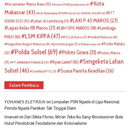
Kota
Kecamatan Maros Baru
(13)
Korem 071/Wijayakusuma
(6)
Makassar
(43)
KTT
Koti Mahatidana PP MPW Sulsel
(6)
KPKNL PALOPO
(6)
LAKI P 45 MAROS
(27)
ASEAN 2022
(10)
Lahan di Lantebung
(11)
Lapas kelas IIB Maros
(21)
LBH SPK MAROS
(18)
Lembaga
LSM KIPFA
(47)
PHLH
(16)
Pemkot Makassar
(8)
MTQ di Maros
(7)
Polda Maluku
Pengadilan Negeri Makassar
(8)
pertambangan
(7)
Pilkada Gowa
(6)
Polda Sulsel
(69)
Polres Gowa
(31)
(12)
Polres Maros
Sengeketa Lahan
Ryan Latief
(16)
(11)
PT AMANAH FINANCE
(9)
Sulsel
(46)
Suara Panrita Keadilan
(26)
Sertifikat PTSL
(7)
Salam Pembaca
on
𝘠𝘖𝘏𝘈𝘕𝘌𝘚 𝘌𝘓𝘌𝘛𝘙𝘐𝘜𝘚
Lompatan PSN Ngada di Liga Nasional,
Pemda Ngada Pastikan Tak Tinggal Diam
on
Imanuel
Dari Sikka Flores, Mo’an Teka Iku Sang Revolusioner Buta
Huruf Pendobrak Feodalisme dan Kolonialisme