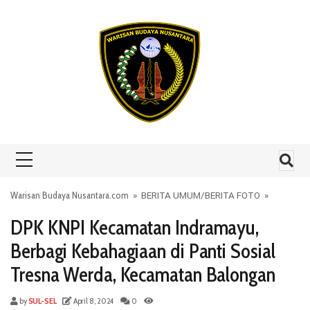
Skip to content
Warisan Budaya Nusantara.com
»
BERITA UMUM
/
BERITA FOTO
»
DPK KNPI Kecamatan Indramayu,
Berbagi Kebahagiaan di Panti Sosial
Tresna Werda, Kecamatan Balongan
by
SUL-SEL
April 8, 2024
0