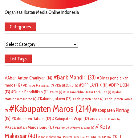
Organisasi Ikatan Media Online Indonesia
Categories
Categories
List Tags
Bank Mandiri
(33)
Abah Anton Charliyan
(14)
Dinas pendidikan
DPP LKKN
maros
(12)
DPP LANTIK
(11)
Dinsos Makassar
(7)
Disdik Sulsel
(6)
(13)
Dunia Pendidikan
(11)
G20
(7)
Hasanuddin Husni Abdullah
(7)
Jalan
Kabinet Jokowi
(12)
Maminasata Maros
(7)
Kabupaten Bone
(7)
Kabupaten Gowa
Kabupaten Maros
(214)
Kabupaten Pinrang
(7)
(15)
Kabupaten Takalar
(12)
Kabupaten Wajo
(12)
Kasus KONI Maros
(6)
Kota
Kecamatan Maros Baru
(13)
Korem 071/Wijayakusuma
(6)
Makassar
(43)
KTT
Koti Mahatidana PP MPW Sulsel
(6)
KPKNL PALOPO
(6)