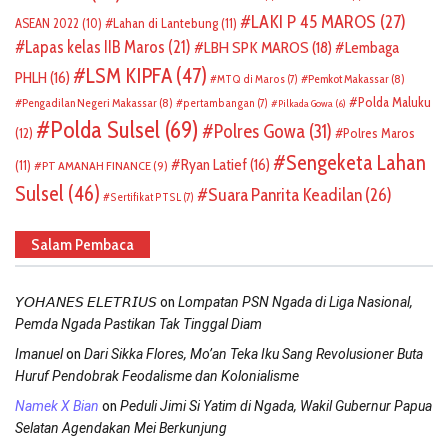
LAKI P 45 MAROS
(27)
ASEAN 2022
(10)
Lahan di Lantebung
(11)
Lapas kelas IIB Maros
(21)
LBH SPK MAROS
(18)
Lembaga
LSM KIPFA
(47)
PHLH
(16)
Pemkot Makassar
(8)
MTQ di Maros
(7)
Polda Maluku
Pengadilan Negeri Makassar
(8)
pertambangan
(7)
Pilkada Gowa
(6)
Polda Sulsel
(69)
Polres Gowa
(31)
(12)
Polres Maros
Sengeketa Lahan
Ryan Latief
(16)
(11)
PT AMANAH FINANCE
(9)
Sulsel
(46)
Suara Panrita Keadilan
(26)
Sertifikat PTSL
(7)
Salam Pembaca
on
𝘠𝘖𝘏𝘈𝘕𝘌𝘚 𝘌𝘓𝘌𝘛𝘙𝘐𝘜𝘚
Lompatan PSN Ngada di Liga Nasional,
Pemda Ngada Pastikan Tak Tinggal Diam
on
Imanuel
Dari Sikka Flores, Mo’an Teka Iku Sang Revolusioner Buta
Huruf Pendobrak Feodalisme dan Kolonialisme
on
Namek X Bian
Peduli Jimi Si Yatim di Ngada, Wakil Gubernur Papua
Selatan Agendakan Mei Berkunjung