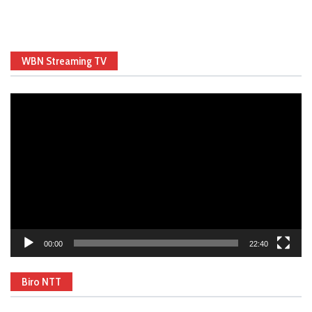
WBN Streaming TV
Video
Player
00:00
22:40
Biro NTT