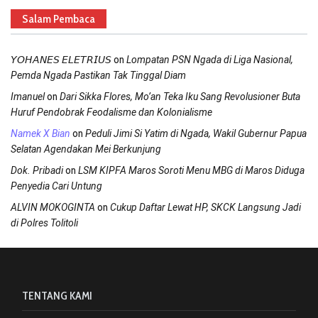
Salam Pembaca
on
𝘠𝘖𝘏𝘈𝘕𝘌𝘚 𝘌𝘓𝘌𝘛𝘙𝘐𝘜𝘚
Lompatan PSN Ngada di Liga Nasional,
Pemda Ngada Pastikan Tak Tinggal Diam
on
Imanuel
Dari Sikka Flores, Mo’an Teka Iku Sang Revolusioner Buta
Huruf Pendobrak Feodalisme dan Kolonialisme
on
Namek X Bian
Peduli Jimi Si Yatim di Ngada, Wakil Gubernur Papua
Selatan Agendakan Mei Berkunjung
on
Dok. Pribadi
LSM KIPFA Maros Soroti Menu MBG di Maros Diduga
Penyedia Cari Untung
on
ALVIN MOKOGINTA
Cukup Daftar Lewat HP, SKCK Langsung Jadi
di Polres Tolitoli
TENTANG KAMI