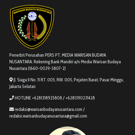
Penerbit Perusahan PERS PT. MEDIA WARISAN BUDAYA
NUSANTARA. Rekening Bank Mandiri a/n Media Warisan Budaya
Nusantara (1660-0029-5807-2)
Jl. Siaga II No. 11 RT. 005, RW. 005, Pejaten Barat, Pasar Minggu,
Jakarta Selatan
HOTLINE +6281318925808 / +6281390231428
redaksi@warisanbudayanusantara.com /
redaksi.warisanbudayanusantara@gmail.com