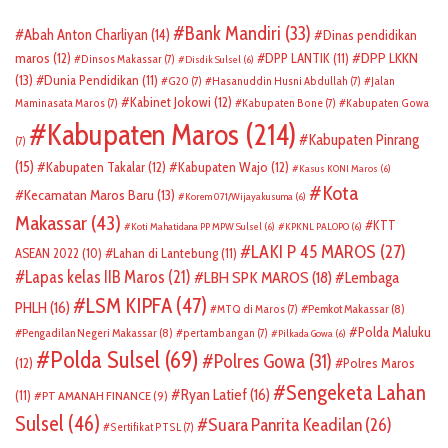
Bank Mandiri
(33)
Abah Anton Charliyan
(14)
Dinas pendidikan
DPP LKKN
maros
(12)
DPP LANTIK
(11)
Dinsos Makassar
(7)
Disdik Sulsel
(6)
(13)
Dunia Pendidikan
(11)
G20
(7)
Hasanuddin Husni Abdullah
(7)
Jalan
Kabinet Jokowi
(12)
Maminasata Maros
(7)
Kabupaten Bone
(7)
Kabupaten Gowa
Kabupaten Maros
(214)
Kabupaten Pinrang
(7)
(15)
Kabupaten Takalar
(12)
Kabupaten Wajo
(12)
Kasus KONI Maros
(6)
Kota
Kecamatan Maros Baru
(13)
Korem 071/Wijayakusuma
(6)
Makassar
(43)
KTT
Koti Mahatidana PP MPW Sulsel
(6)
KPKNL PALOPO
(6)
LAKI P 45 MAROS
(27)
ASEAN 2022
(10)
Lahan di Lantebung
(11)
Lapas kelas IIB Maros
(21)
LBH SPK MAROS
(18)
Lembaga
LSM KIPFA
(47)
PHLH
(16)
Pemkot Makassar
(8)
MTQ di Maros
(7)
Polda Maluku
Pengadilan Negeri Makassar
(8)
pertambangan
(7)
Pilkada Gowa
(6)
Polda Sulsel
(69)
Polres Gowa
(31)
(12)
Polres Maros
Sengeketa Lahan
Ryan Latief
(16)
(11)
PT AMANAH FINANCE
(9)
Sulsel
(46)
Suara Panrita Keadilan
(26)
Sertifikat PTSL
(7)