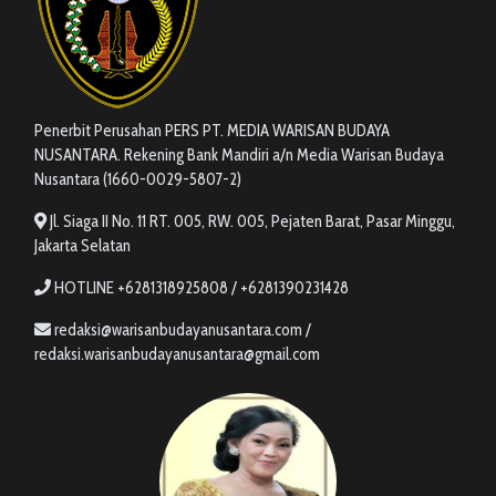
Penerbit Perusahan PERS PT. MEDIA WARISAN BUDAYA
NUSANTARA. Rekening Bank Mandiri a/n Media Warisan Budaya
Nusantara (1660-0029-5807-2)
Jl. Siaga II No. 11 RT. 005, RW. 005, Pejaten Barat, Pasar Minggu,
Jakarta Selatan
HOTLINE +6281318925808 / +6281390231428
redaksi@warisanbudayanusantara.com /
redaksi.warisanbudayanusantara@gmail.com