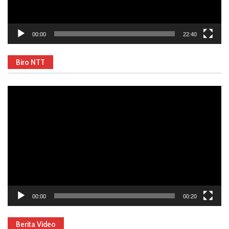
00:00
22:40
Biro NTT
Video
Player
00:00
00:20
Berita Video