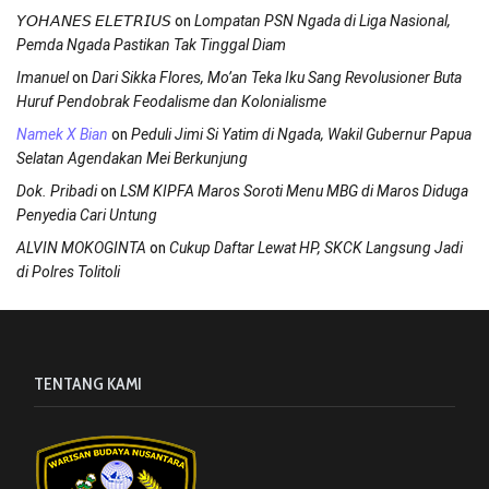
on
𝘠𝘖𝘏𝘈𝘕𝘌𝘚 𝘌𝘓𝘌𝘛𝘙𝘐𝘜𝘚
Lompatan PSN Ngada di Liga Nasional,
Pemda Ngada Pastikan Tak Tinggal Diam
on
Imanuel
Dari Sikka Flores, Mo’an Teka Iku Sang Revolusioner Buta
Huruf Pendobrak Feodalisme dan Kolonialisme
on
Namek X Bian
Peduli Jimi Si Yatim di Ngada, Wakil Gubernur Papua
Selatan Agendakan Mei Berkunjung
on
Dok. Pribadi
LSM KIPFA Maros Soroti Menu MBG di Maros Diduga
Penyedia Cari Untung
on
ALVIN MOKOGINTA
Cukup Daftar Lewat HP, SKCK Langsung Jadi
di Polres Tolitoli
TENTANG KAMI