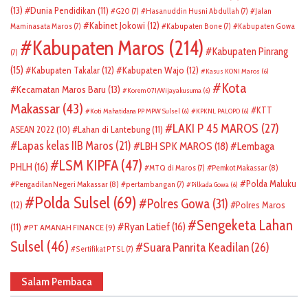
(13)
Dunia Pendidikan
(11)
G20
(7)
Hasanuddin Husni Abdullah
(7)
Jalan
Kabinet Jokowi
(12)
Maminasata Maros
(7)
Kabupaten Bone
(7)
Kabupaten Gowa
Kabupaten Maros
(214)
Kabupaten Pinrang
(7)
(15)
Kabupaten Takalar
(12)
Kabupaten Wajo
(12)
Kasus KONI Maros
(6)
Kota
Kecamatan Maros Baru
(13)
Korem 071/Wijayakusuma
(6)
Makassar
(43)
KTT
Koti Mahatidana PP MPW Sulsel
(6)
KPKNL PALOPO
(6)
LAKI P 45 MAROS
(27)
ASEAN 2022
(10)
Lahan di Lantebung
(11)
Lapas kelas IIB Maros
(21)
LBH SPK MAROS
(18)
Lembaga
LSM KIPFA
(47)
PHLH
(16)
Pemkot Makassar
(8)
MTQ di Maros
(7)
Polda Maluku
Pengadilan Negeri Makassar
(8)
pertambangan
(7)
Pilkada Gowa
(6)
Polda Sulsel
(69)
Polres Gowa
(31)
(12)
Polres Maros
Sengeketa Lahan
Ryan Latief
(16)
(11)
PT AMANAH FINANCE
(9)
Sulsel
(46)
Suara Panrita Keadilan
(26)
Sertifikat PTSL
(7)
Salam Pembaca