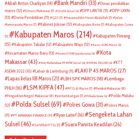
Bank Mandiri
(33)
Abah Anton Charliyan
(14)
Dinas pendidikan
DPP LKKN
maros
(12)
DPP LANTIK
(11)
Dinsos Makassar
(7)
Disdik Sulsel
(6)
(13)
Dunia Pendidikan
(11)
G20
(7)
Hasanuddin Husni Abdullah
(7)
Jalan
Kabinet Jokowi
(12)
Maminasata Maros
(7)
Kabupaten Bone
(7)
Kabupaten Gowa
Kabupaten Maros
(214)
Kabupaten Pinrang
(7)
(15)
Kabupaten Takalar
(12)
Kabupaten Wajo
(12)
Kasus KONI Maros
(6)
Kota
Kecamatan Maros Baru
(13)
Korem 071/Wijayakusuma
(6)
Makassar
(43)
KTT
Koti Mahatidana PP MPW Sulsel
(6)
KPKNL PALOPO
(6)
LAKI P 45 MAROS
(27)
ASEAN 2022
(10)
Lahan di Lantebung
(11)
Lapas kelas IIB Maros
(21)
LBH SPK MAROS
(18)
Lembaga
LSM KIPFA
(47)
PHLH
(16)
Pemkot Makassar
(8)
MTQ di Maros
(7)
Polda Maluku
Pengadilan Negeri Makassar
(8)
pertambangan
(7)
Pilkada Gowa
(6)
Polda Sulsel
(69)
Polres Gowa
(31)
(12)
Polres Maros
Sengeketa Lahan
Ryan Latief
(16)
(11)
PT AMANAH FINANCE
(9)
Sulsel
(46)
Suara Panrita Keadilan
(26)
Sertifikat PTSL
(7)