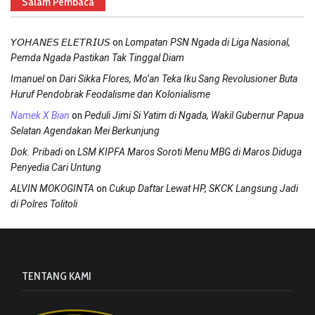
Salam Pembaca
on
𝘠𝘖𝘏𝘈𝘕𝘌𝘚 𝘌𝘓𝘌𝘛𝘙𝘐𝘜𝘚
Lompatan PSN Ngada di Liga Nasional,
Pemda Ngada Pastikan Tak Tinggal Diam
on
Imanuel
Dari Sikka Flores, Mo’an Teka Iku Sang Revolusioner Buta
Huruf Pendobrak Feodalisme dan Kolonialisme
on
Namek X Bian
Peduli Jimi Si Yatim di Ngada, Wakil Gubernur Papua
Selatan Agendakan Mei Berkunjung
on
Dok. Pribadi
LSM KIPFA Maros Soroti Menu MBG di Maros Diduga
Penyedia Cari Untung
on
ALVIN MOKOGINTA
Cukup Daftar Lewat HP, SKCK Langsung Jadi
di Polres Tolitoli
TENTANG KAMI