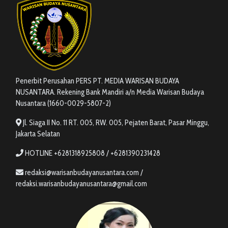
Penerbit Perusahan PERS PT. MEDIA WARISAN BUDAYA
NUSANTARA. Rekening Bank Mandiri a/n Media Warisan Budaya
Nusantara (1660-0029-5807-2)
Jl. Siaga II No. 11 RT. 005, RW. 005, Pejaten Barat, Pasar Minggu,
Jakarta Selatan
HOTLINE +6281318925808 / +6281390231428
redaksi@warisanbudayanusantara.com /
redaksi.warisanbudayanusantara@gmail.com