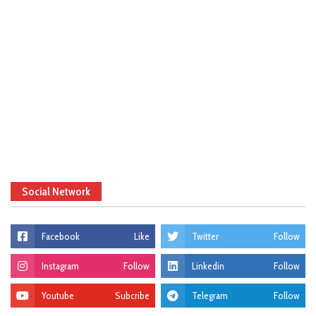
Social Network
Facebook
Like
Twitter
Follow
Instagram
Follow
Linkedin
Follow
Youtube
Subcribe
Telegram
Follow