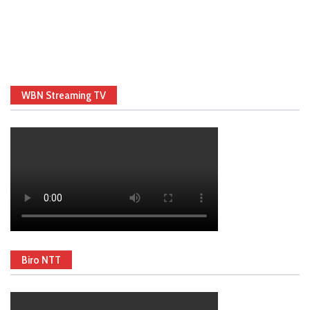
WBN Streaming TV
Biro NTT