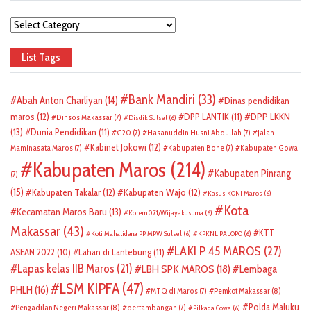
Categories
List Tags
Bank Mandiri
(33)
Abah Anton Charliyan
(14)
Dinas pendidikan
DPP LKKN
maros
(12)
DPP LANTIK
(11)
Dinsos Makassar
(7)
Disdik Sulsel
(6)
(13)
Dunia Pendidikan
(11)
G20
(7)
Hasanuddin Husni Abdullah
(7)
Jalan
Kabinet Jokowi
(12)
Maminasata Maros
(7)
Kabupaten Bone
(7)
Kabupaten Gowa
Kabupaten Maros
(214)
Kabupaten Pinrang
(7)
(15)
Kabupaten Takalar
(12)
Kabupaten Wajo
(12)
Kasus KONI Maros
(6)
Kota
Kecamatan Maros Baru
(13)
Korem 071/Wijayakusuma
(6)
Makassar
(43)
KTT
Koti Mahatidana PP MPW Sulsel
(6)
KPKNL PALOPO
(6)
LAKI P 45 MAROS
(27)
ASEAN 2022
(10)
Lahan di Lantebung
(11)
Lapas kelas IIB Maros
(21)
LBH SPK MAROS
(18)
Lembaga
LSM KIPFA
(47)
PHLH
(16)
Pemkot Makassar
(8)
MTQ di Maros
(7)
Polda Maluku
Pengadilan Negeri Makassar
(8)
pertambangan
(7)
Pilkada Gowa
(6)