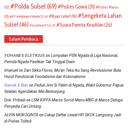
Polda Sulsel
(69)
Polres Gowa
(31)
(12)
Polres Maros
Sengeketa Lahan
Ryan Latief
(16)
(11)
PT AMANAH FINANCE
(9)
Sulsel
(46)
Suara Panrita Keadilan
(26)
Sertifikat PTSL
(7)
Salam Pembaca
on
𝘠𝘖𝘏𝘈𝘕𝘌𝘚 𝘌𝘓𝘌𝘛𝘙𝘐𝘜𝘚
Lompatan PSN Ngada di Liga Nasional,
Pemda Ngada Pastikan Tak Tinggal Diam
on
Imanuel
Dari Sikka Flores, Mo’an Teka Iku Sang Revolusioner Buta
Huruf Pendobrak Feodalisme dan Kolonialisme
on
Namek X Bian
Peduli Jimi Si Yatim di Ngada, Wakil Gubernur Papua
Selatan Agendakan Mei Berkunjung
on
Dok. Pribadi
LSM KIPFA Maros Soroti Menu MBG di Maros Diduga
Penyedia Cari Untung
on
ALVIN MOKOGINTA
Cukup Daftar Lewat HP, SKCK Langsung Jadi
di Polres Tolitoli