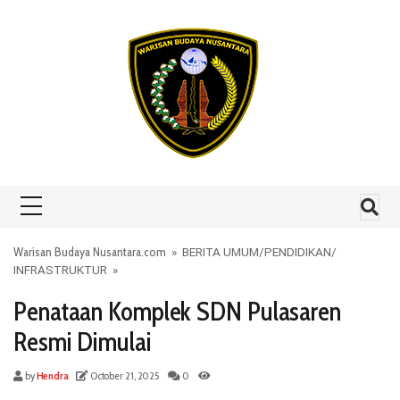
Skip to content
Warisan Budaya Nusantara.com
»
BERITA UMUM
/
PENDIDIKAN
/
INFRASTRUKTUR
»
Penataan Komplek SDN Pulasaren
Resmi Dimulai
by
Hendra
October 21, 2025
0