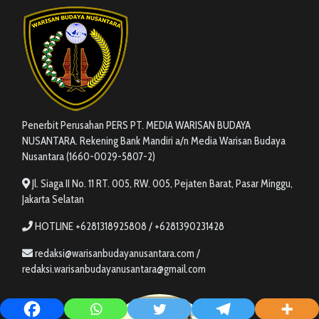
Penerbit Perusahan PERS PT. MEDIA WARISAN BUDAYA
NUSANTARA. Rekening Bank Mandiri a/n Media Warisan Budaya
Nusantara (1660-0029-5807-2)
Jl. Siaga II No. 11 RT. 005, RW. 005, Pejaten Barat, Pasar Minggu,
Jakarta Selatan
HOTLINE +6281318925808 / +6281390231428
redaksi@warisanbudayanusantara.com /
redaksi.warisanbudayanusantara@gmail.com