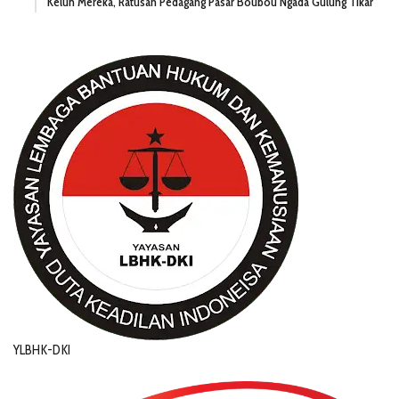
Keluh Mereka, Ratusan Pedagang Pasar Boubou Ngada Gulung Tikar
YLBHK-DKI