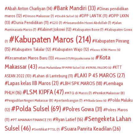
Bank Mandiri
(33)
Abah Anton Charliyan
(14)
Dinas pendidikan
DPP LKKN
maros
(12)
DPP LANTIK
(11)
Dinsos Makassar
(7)
Disdik Sulsel
(6)
(13)
Dunia Pendidikan
(11)
G20
(7)
Hasanuddin Husni Abdullah
(7)
Jalan
Kabinet Jokowi
(12)
Maminasata Maros
(7)
Kabupaten Bone
(7)
Kabupaten Gowa
Kabupaten Maros
(214)
Kabupaten Pinrang
(7)
(15)
Kabupaten Takalar
(12)
Kabupaten Wajo
(12)
Kasus KONI Maros
(6)
Kota
Kecamatan Maros Baru
(13)
Korem 071/Wijayakusuma
(6)
Makassar
(43)
KTT
Koti Mahatidana PP MPW Sulsel
(6)
KPKNL PALOPO
(6)
LAKI P 45 MAROS
(27)
ASEAN 2022
(10)
Lahan di Lantebung
(11)
Lapas kelas IIB Maros
(21)
LBH SPK MAROS
(18)
Lembaga
LSM KIPFA
(47)
PHLH
(16)
Pemkot Makassar
(8)
MTQ di Maros
(7)
Polda Maluku
Pengadilan Negeri Makassar
(8)
pertambangan
(7)
Pilkada Gowa
(6)
Polda Sulsel
(69)
Polres Gowa
(31)
(12)
Polres Maros
Sengeketa Lahan
Ryan Latief
(16)
(11)
PT AMANAH FINANCE
(9)
Sulsel
(46)
Suara Panrita Keadilan
(26)
Sertifikat PTSL
(7)