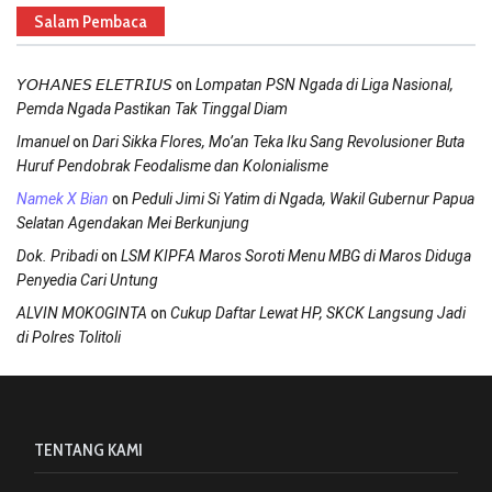
Salam Pembaca
on
𝘠𝘖𝘏𝘈𝘕𝘌𝘚 𝘌𝘓𝘌𝘛𝘙𝘐𝘜𝘚
Lompatan PSN Ngada di Liga Nasional,
Pemda Ngada Pastikan Tak Tinggal Diam
on
Imanuel
Dari Sikka Flores, Mo’an Teka Iku Sang Revolusioner Buta
Huruf Pendobrak Feodalisme dan Kolonialisme
on
Namek X Bian
Peduli Jimi Si Yatim di Ngada, Wakil Gubernur Papua
Selatan Agendakan Mei Berkunjung
on
Dok. Pribadi
LSM KIPFA Maros Soroti Menu MBG di Maros Diduga
Penyedia Cari Untung
on
ALVIN MOKOGINTA
Cukup Daftar Lewat HP, SKCK Langsung Jadi
di Polres Tolitoli
TENTANG KAMI