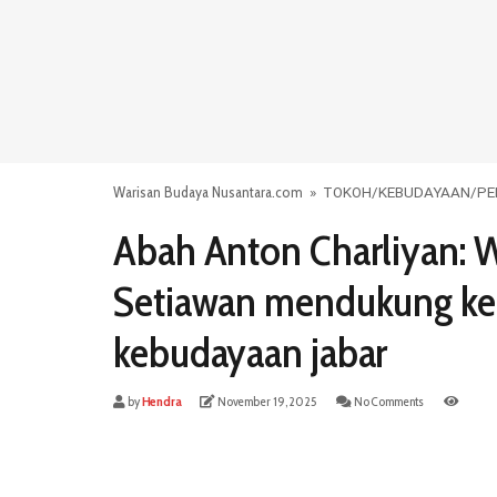
Warisan Budaya Nusantara.com
»
TOKOH
/
KEBUDAYAAN
/
PE
Abah Anton Charliyan: 
Setiawan mendukung k
kebudayaan jabar
by
Hendra
November 19, 2025
No Comments