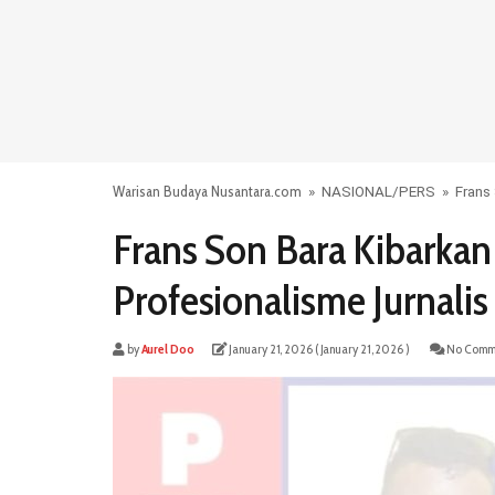
Warisan Budaya Nusantara.com
»
NASIONAL
/
PERS
»
Frans
Frans Son Bara Kibarka
Profesionalisme Jurnalis
by
Aurel Doo
January 21, 2026
( January 21, 2026 )
No Comm