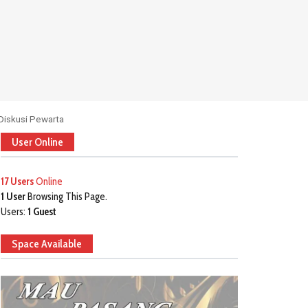
Diskusi Pewarta
User Online
17 Users
Online
1 User
Browsing This Page.
Users:
1 Guest
Space Available