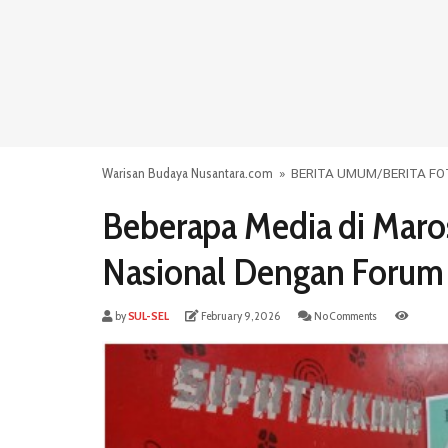
Warisan Budaya Nusantara.com
»
BERITA UMUM
/
BERITA F
Beberapa Media di Maros
Nasional Dengan Forum 
by
SUL-SEL
February 9, 2026
No Comments