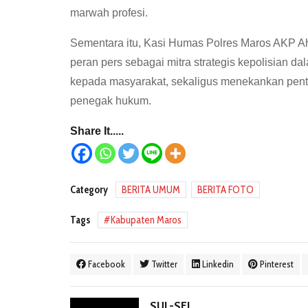
marwah profesi.
Sementara itu, Kasi Humas Polres Maros AKP A
peran pers sebagai mitra strategis kepolisian d
kepada masyarakat, sekaligus menekankan penti
penegak hukum.
Share It.....
Category
BERITA UMUM
BERITA FOTO
Tags
Kabupaten Maros
Facebook
Twitter
Linkedin
Pinterest
SUL-SEL