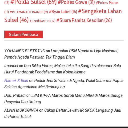
Polda Sulsel
(69)
Polres Gowa
(31)
(12)
Polres Maros
Sengeketa Lahan
Ryan Latief
(16)
(11)
PT AMANAH FINANCE
(9)
Sulsel
(46)
Suara Panrita Keadilan
(26)
Sertifikat PTSL
(7)
Salam Pembaca
on
𝘠𝘖𝘏𝘈𝘕𝘌𝘚 𝘌𝘓𝘌𝘛𝘙𝘐𝘜𝘚
Lompatan PSN Ngada di Liga Nasional,
Pemda Ngada Pastikan Tak Tinggal Diam
on
Imanuel
Dari Sikka Flores, Mo’an Teka Iku Sang Revolusioner Buta
Huruf Pendobrak Feodalisme dan Kolonialisme
on
Namek X Bian
Peduli Jimi Si Yatim di Ngada, Wakil Gubernur Papua
Selatan Agendakan Mei Berkunjung
on
Dok. Pribadi
LSM KIPFA Maros Soroti Menu MBG di Maros Diduga
Penyedia Cari Untung
on
ALVIN MOKOGINTA
Cukup Daftar Lewat HP, SKCK Langsung Jadi
di Polres Tolitoli