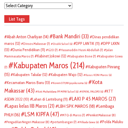
Categories
List Tags
Bank Mandiri
(33)
Abah Anton Charliyan
(14)
Dinas pendidikan
DPP LKKN
maros
(12)
DPP LANTIK
(11)
Dinsos Makassar
(7)
Disdik Sulsel
(6)
(13)
Dunia Pendidikan
(11)
G20
(7)
Hasanuddin Husni Abdullah
(7)
Jalan
Kabinet Jokowi
(12)
Maminasata Maros
(7)
Kabupaten Bone
(7)
Kabupaten Gowa
Kabupaten Maros
(214)
Kabupaten Pinrang
(7)
(15)
Kabupaten Takalar
(12)
Kabupaten Wajo
(12)
Kasus KONI Maros
(6)
Kota
Kecamatan Maros Baru
(13)
Korem 071/Wijayakusuma
(6)
Makassar
(43)
KTT
Koti Mahatidana PP MPW Sulsel
(6)
KPKNL PALOPO
(6)
LAKI P 45 MAROS
(27)
ASEAN 2022
(10)
Lahan di Lantebung
(11)
Lapas kelas IIB Maros
(21)
LBH SPK MAROS
(18)
Lembaga
LSM KIPFA
(47)
PHLH
(16)
Pemkot Makassar
(8)
MTQ di Maros
(7)
Polda Maluku
Pengadilan Negeri Makassar
(8)
pertambangan
(7)
Pilkada Gowa
(6)