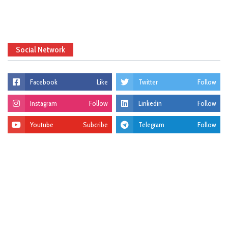
Social Network
Facebook
Like
Twitter
Follow
Instagram
Follow
Linkedin
Follow
Youtube
Subcribe
Telegram
Follow