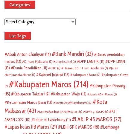
Categories
Categories
List Tags
Bank Mandiri
(33)
Abah Anton Charliyan
(14)
Dinas pendidikan
DPP LKKN
maros
(12)
DPP LANTIK
(11)
Dinsos Makassar
(7)
Disdik Sulsel
(6)
(13)
Dunia Pendidikan
(11)
G20
(7)
Hasanuddin Husni Abdullah
(7)
Jalan
Kabinet Jokowi
(12)
Maminasata Maros
(7)
Kabupaten Bone
(7)
Kabupaten Gowa
Kabupaten Maros
(214)
Kabupaten Pinrang
(7)
(15)
Kabupaten Takalar
(12)
Kabupaten Wajo
(12)
Kasus KONI Maros
(6)
Kota
Kecamatan Maros Baru
(13)
Korem 071/Wijayakusuma
(6)
Makassar
(43)
KTT
Koti Mahatidana PP MPW Sulsel
(6)
KPKNL PALOPO
(6)
LAKI P 45 MAROS
(27)
ASEAN 2022
(10)
Lahan di Lantebung
(11)
Lapas kelas IIB Maros
(21)
LBH SPK MAROS
(18)
Lembaga