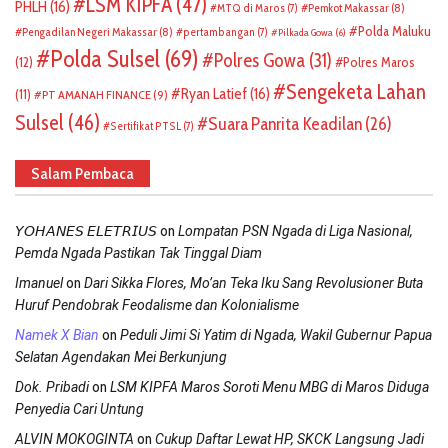
LSM KIPFA
(47)
PHLH
(16)
Pemkot Makassar
(8)
MTQ di Maros
(7)
Polda Maluku
Pengadilan Negeri Makassar
(8)
pertambangan
(7)
Pilkada Gowa
(6)
Polda Sulsel
(69)
Polres Gowa
(31)
(12)
Polres Maros
Sengeketa Lahan
Ryan Latief
(16)
(11)
PT AMANAH FINANCE
(9)
Sulsel
(46)
Suara Panrita Keadilan
(26)
Sertifikat PTSL
(7)
Salam Pembaca
on
𝘠𝘖𝘏𝘈𝘕𝘌𝘚 𝘌𝘓𝘌𝘛𝘙𝘐𝘜𝘚
Lompatan PSN Ngada di Liga Nasional,
Pemda Ngada Pastikan Tak Tinggal Diam
on
Imanuel
Dari Sikka Flores, Mo’an Teka Iku Sang Revolusioner Buta
Huruf Pendobrak Feodalisme dan Kolonialisme
on
Namek X Bian
Peduli Jimi Si Yatim di Ngada, Wakil Gubernur Papua
Selatan Agendakan Mei Berkunjung
on
Dok. Pribadi
LSM KIPFA Maros Soroti Menu MBG di Maros Diduga
Penyedia Cari Untung
on
ALVIN MOKOGINTA
Cukup Daftar Lewat HP, SKCK Langsung Jadi