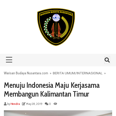
Skip to content
Warisan Budaya Nusantara.com
»
BERITA UMUM
/
INTERNASIONAL
»
Menuju Indonesia Maju Kerjasama
Membangun Kalimantan Timur
by
Hendra
May 28, 2019
0