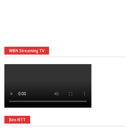
WBN Streaming TV
Biro NTT