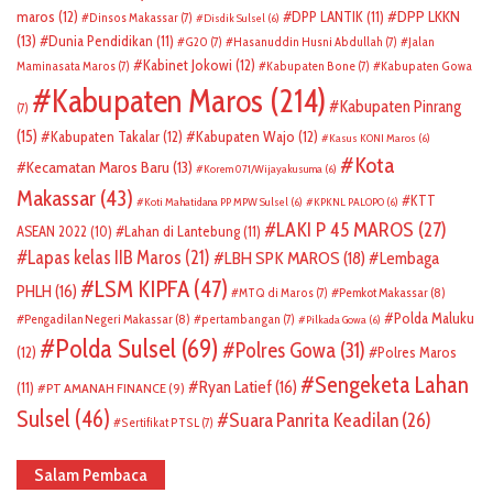
DPP LKKN
maros
(12)
DPP LANTIK
(11)
Dinsos Makassar
(7)
Disdik Sulsel
(6)
(13)
Dunia Pendidikan
(11)
G20
(7)
Hasanuddin Husni Abdullah
(7)
Jalan
Kabinet Jokowi
(12)
Maminasata Maros
(7)
Kabupaten Bone
(7)
Kabupaten Gowa
Kabupaten Maros
(214)
Kabupaten Pinrang
(7)
(15)
Kabupaten Takalar
(12)
Kabupaten Wajo
(12)
Kasus KONI Maros
(6)
Kota
Kecamatan Maros Baru
(13)
Korem 071/Wijayakusuma
(6)
Makassar
(43)
KTT
Koti Mahatidana PP MPW Sulsel
(6)
KPKNL PALOPO
(6)
LAKI P 45 MAROS
(27)
ASEAN 2022
(10)
Lahan di Lantebung
(11)
Lapas kelas IIB Maros
(21)
LBH SPK MAROS
(18)
Lembaga
LSM KIPFA
(47)
PHLH
(16)
Pemkot Makassar
(8)
MTQ di Maros
(7)
Polda Maluku
Pengadilan Negeri Makassar
(8)
pertambangan
(7)
Pilkada Gowa
(6)
Polda Sulsel
(69)
Polres Gowa
(31)
(12)
Polres Maros
Sengeketa Lahan
Ryan Latief
(16)
(11)
PT AMANAH FINANCE
(9)
Sulsel
(46)
Suara Panrita Keadilan
(26)
Sertifikat PTSL
(7)
Salam Pembaca