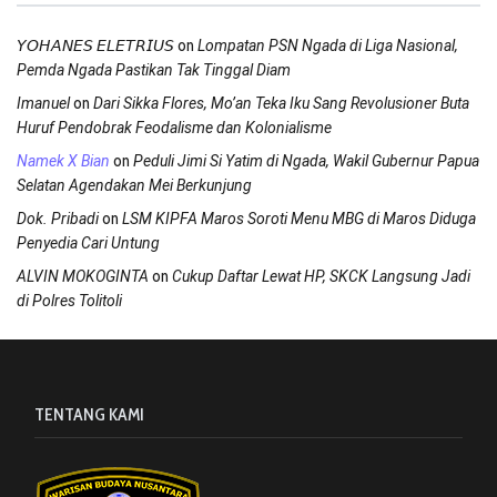
on
𝘠𝘖𝘏𝘈𝘕𝘌𝘚 𝘌𝘓𝘌𝘛𝘙𝘐𝘜𝘚
Lompatan PSN Ngada di Liga Nasional,
Pemda Ngada Pastikan Tak Tinggal Diam
on
Imanuel
Dari Sikka Flores, Mo’an Teka Iku Sang Revolusioner Buta
Huruf Pendobrak Feodalisme dan Kolonialisme
on
Namek X Bian
Peduli Jimi Si Yatim di Ngada, Wakil Gubernur Papua
Selatan Agendakan Mei Berkunjung
on
Dok. Pribadi
LSM KIPFA Maros Soroti Menu MBG di Maros Diduga
Penyedia Cari Untung
on
ALVIN MOKOGINTA
Cukup Daftar Lewat HP, SKCK Langsung Jadi
di Polres Tolitoli
TENTANG KAMI