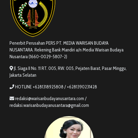
Penerbit Perusahan PERS PT. MEDIA WARISAN BUDAYA
NUSANTARA. Rekening Bank Mandiri a/n Media Warisan Budaya
Nusantara (1660-0029-5807-2)
Jl. Siaga II No. 11 RT. 005, RW. 005, Pejaten Barat, Pasar Minggu,
Jakarta Selatan
HOTLINE +6281318925808 / +6281390231428
redaksi@warisanbudayanusantara.com /
redaksi.warisanbudayanusantara@gmail.com