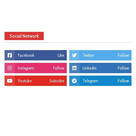
Social Network
Facebook
Like
Twitter
Follow
Instagram
Follow
Linkedin
Follow
Youtube
Subcribe
Telegram
Follow