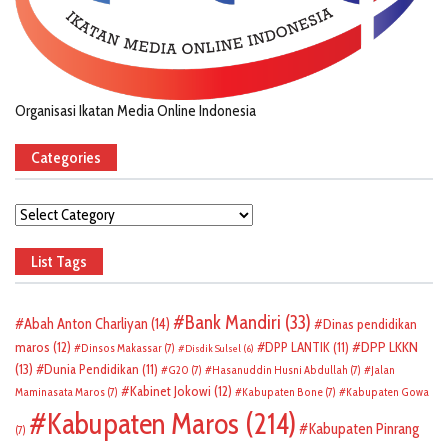
Organisasi Ikatan Media Online Indonesia
Categories
Categories
List Tags
Bank Mandiri
(33)
Abah Anton Charliyan
(14)
Dinas pendidikan
DPP LKKN
maros
(12)
DPP LANTIK
(11)
Dinsos Makassar
(7)
Disdik Sulsel
(6)
(13)
Dunia Pendidikan
(11)
G20
(7)
Hasanuddin Husni Abdullah
(7)
Jalan
Kabinet Jokowi
(12)
Maminasata Maros
(7)
Kabupaten Bone
(7)
Kabupaten Gowa
Kabupaten Maros
(214)
Kabupaten Pinrang
(7)