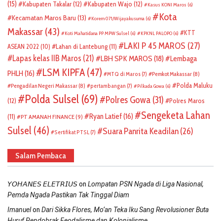
(15)
Kabupaten Takalar
(12)
Kabupaten Wajo
(12)
Kasus KONI Maros
(6)
Kota
Kecamatan Maros Baru
(13)
Korem 071/Wijayakusuma
(6)
Makassar
(43)
KTT
Koti Mahatidana PP MPW Sulsel
(6)
KPKNL PALOPO
(6)
LAKI P 45 MAROS
(27)
ASEAN 2022
(10)
Lahan di Lantebung
(11)
Lapas kelas IIB Maros
(21)
LBH SPK MAROS
(18)
Lembaga
LSM KIPFA
(47)
PHLH
(16)
Pemkot Makassar
(8)
MTQ di Maros
(7)
Polda Maluku
Pengadilan Negeri Makassar
(8)
pertambangan
(7)
Pilkada Gowa
(6)
Polda Sulsel
(69)
Polres Gowa
(31)
(12)
Polres Maros
Sengeketa Lahan
Ryan Latief
(16)
(11)
PT AMANAH FINANCE
(9)
Sulsel
(46)
Suara Panrita Keadilan
(26)
Sertifikat PTSL
(7)
Salam Pembaca
on
𝘠𝘖𝘏𝘈𝘕𝘌𝘚 𝘌𝘓𝘌𝘛𝘙𝘐𝘜𝘚
Lompatan PSN Ngada di Liga Nasional,
Pemda Ngada Pastikan Tak Tinggal Diam
on
Imanuel
Dari Sikka Flores, Mo’an Teka Iku Sang Revolusioner Buta
Huruf Pendobrak Feodalisme dan Kolonialisme