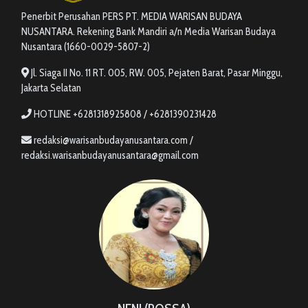
Penerbit Perusahan PERS PT. MEDIA WARISAN BUDAYA
NUSANTARA. Rekening Bank Mandiri a/n Media Warisan Budaya
Nusantara (1660-0029-5807-2)
Jl. Siaga II No. 11 RT. 005, RW. 005, Pejaten Barat, Pasar Minggu,
Jakarta Selatan
HOTLINE +6281318925808 / +6281390231428
redaksi@warisanbudayanusantara.com /
redaksi.warisanbudayanusantara@gmail.com