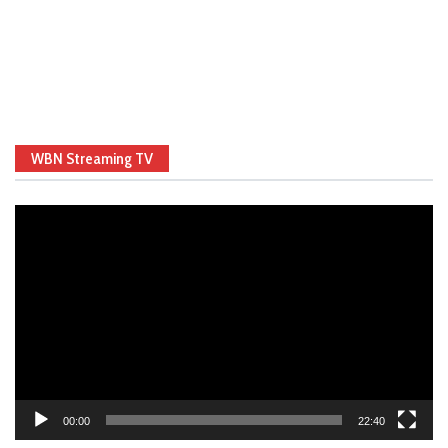
WBN Streaming TV
Video
Player
00:00
22:40