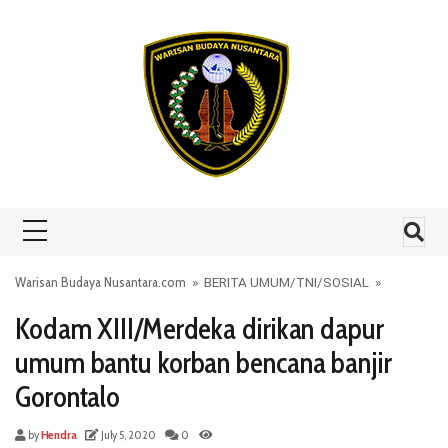
Skip to content
Warisan Budaya Nusantara.com
»
BERITA UMUM
/
TNI
/
SOSIAL
»
Kodam XIII/Merdeka dirikan dapur
umum bantu korban bencana banjir
Gorontalo
by
Hendra
July 5, 2020
0