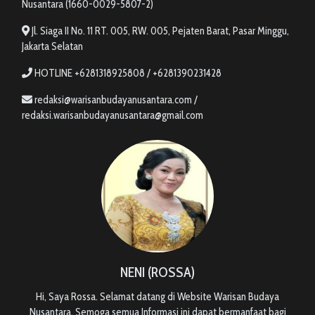
Nusantara (1660-0029-5807-2)
Jl. Siaga II No. 11 RT. 005, RW. 005, Pejaten Barat, Pasar Minggu,
Jakarta Selatan
HOTLINE +6281318925808 / +6281390231428
redaksi@warisanbudayanusantara.com /
redaksi.warisanbudayanusantara@gmail.com
NENI (ROSSA)
Hi, Saya Rossa. Selamat datang di Website Warisan Budaya
Nusantara, Semoga semua Informasi ini dapat bermanfaat bagi