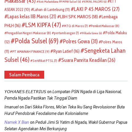
Makassar
(43)
KTT
Koti Mahatidana PP MPW Sulsel
(6)
KPKNL PALOPO
(6)
LAKI P 45 MAROS
(27)
ASEAN 2022
(10)
Lahan di Lantebung
(11)
Lapas kelas IIB Maros
(21)
LBH SPK MAROS
(18)
Lembaga
LSM KIPFA
(47)
PHLH
(16)
Pemkot Makassar
(8)
MTQ di Maros
(7)
Polda Maluku
Pengadilan Negeri Makassar
(8)
pertambangan
(7)
Pilkada Gowa
(6)
Polda Sulsel
(69)
Polres Gowa
(31)
(12)
Polres Maros
Sengeketa Lahan
Ryan Latief
(16)
(11)
PT AMANAH FINANCE
(9)
Sulsel
(46)
Suara Panrita Keadilan
(26)
Sertifikat PTSL
(7)
Salam Pembaca
on
𝘠𝘖𝘏𝘈𝘕𝘌𝘚 𝘌𝘓𝘌𝘛𝘙𝘐𝘜𝘚
Lompatan PSN Ngada di Liga Nasional,
Pemda Ngada Pastikan Tak Tinggal Diam
on
Imanuel
Dari Sikka Flores, Mo’an Teka Iku Sang Revolusioner Buta
Huruf Pendobrak Feodalisme dan Kolonialisme
on
Namek X Bian
Peduli Jimi Si Yatim di Ngada, Wakil Gubernur Papua
Selatan Agendakan Mei Berkunjung