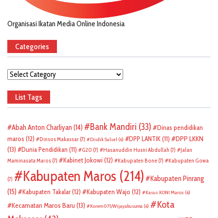
Organisasi Ikatan Media Online Indonesia
Categories
Categories
List Tags
Bank Mandiri
(33)
Abah Anton Charliyan
(14)
Dinas pendidikan
DPP LKKN
maros
(12)
DPP LANTIK
(11)
Dinsos Makassar
(7)
Disdik Sulsel
(6)
(13)
Dunia Pendidikan
(11)
G20
(7)
Hasanuddin Husni Abdullah
(7)
Jalan
Kabinet Jokowi
(12)
Maminasata Maros
(7)
Kabupaten Bone
(7)
Kabupaten Gowa
Kabupaten Maros
(214)
Kabupaten Pinrang
(7)
(15)
Kabupaten Takalar
(12)
Kabupaten Wajo
(12)
Kasus KONI Maros
(6)
Kota
Kecamatan Maros Baru
(13)
Korem 071/Wijayakusuma
(6)