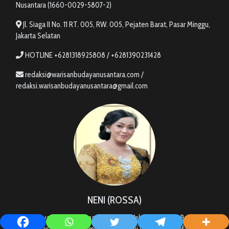
Nusantara (1660-0029-5807-2)
Jl. Siaga II No. 11 RT. 005, RW. 005, Pejaten Barat, Pasar Minggu,
Jakarta Selatan
HOTLINE +6281318925808 / +6281390231428
redaksi@warisanbudayanusantara.com /
redaksi.warisanbudayanusantara@gmail.com
NENI (ROSSA)
Hi, Saya Rossa. Selamat datang di Website Warisan Budaya
Nusantara, Semoga semua Informasi ini dapat bermanfaat bagi