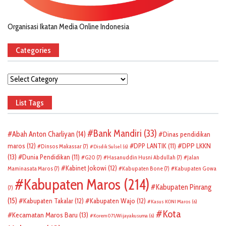
Organisasi Ikatan Media Online Indonesia
Categories
Categories
List Tags
Bank Mandiri
(33)
Abah Anton Charliyan
(14)
Dinas pendidikan
DPP LKKN
maros
(12)
DPP LANTIK
(11)
Dinsos Makassar
(7)
Disdik Sulsel
(6)
(13)
Dunia Pendidikan
(11)
G20
(7)
Hasanuddin Husni Abdullah
(7)
Jalan
Kabinet Jokowi
(12)
Maminasata Maros
(7)
Kabupaten Bone
(7)
Kabupaten Gowa
Kabupaten Maros
(214)
Kabupaten Pinrang
(7)
(15)
Kabupaten Takalar
(12)
Kabupaten Wajo
(12)
Kasus KONI Maros
(6)
Kota
Kecamatan Maros Baru
(13)
Korem 071/Wijayakusuma
(6)