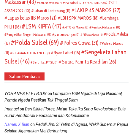
Makassar
(43)
KTT
Koti Mahatidana PP MPW Sulsel
(6)
KPKNL PALOPO
(6)
LAKI P 45 MAROS
(27)
ASEAN 2022
(10)
Lahan di Lantebung
(11)
Lapas kelas IIB Maros
(21)
LBH SPK MAROS
(18)
Lembaga
LSM KIPFA
(47)
PHLH
(16)
Pemkot Makassar
(8)
MTQ di Maros
(7)
Polda Maluku
Pengadilan Negeri Makassar
(8)
pertambangan
(7)
Pilkada Gowa
(6)
Polda Sulsel
(69)
Polres Gowa
(31)
(12)
Polres Maros
Sengeketa Lahan
Ryan Latief
(16)
(11)
PT AMANAH FINANCE
(9)
Sulsel
(46)
Suara Panrita Keadilan
(26)
Sertifikat PTSL
(7)
Salam Pembaca
on
𝘠𝘖𝘏𝘈𝘕𝘌𝘚 𝘌𝘓𝘌𝘛𝘙𝘐𝘜𝘚
Lompatan PSN Ngada di Liga Nasional,
Pemda Ngada Pastikan Tak Tinggal Diam
on
Imanuel
Dari Sikka Flores, Mo’an Teka Iku Sang Revolusioner Buta
Huruf Pendobrak Feodalisme dan Kolonialisme
on
Namek X Bian
Peduli Jimi Si Yatim di Ngada, Wakil Gubernur Papua
Selatan Agendakan Mei Berkunjung