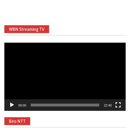
WBN Streaming TV
Video
Player
00:00
22:40
Biro NTT