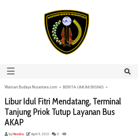
Skip to content
Warisan Budaya Nusantara.com
»
BERITA UMUM
/
BISNIS
»
Libur Idul Fitri Mendatang, Terminal
Tanjung Priok Tutup Layanan Bus
AKAP
by
Hendra
April 9, 2021
0