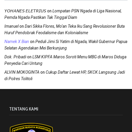
on
𝘠𝘖𝘏𝘈𝘕𝘌𝘚 𝘌𝘓𝘌𝘛𝘙𝘐𝘜𝘚
Lompatan PSN Ngada di Liga Nasional,
Pemda Ngada Pastikan Tak Tinggal Diam
on
Imanuel
Dari Sikka Flores, Mo’an Teka Iku Sang Revolusioner Buta
Huruf Pendobrak Feodalisme dan Kolonialisme
on
Namek X Bian
Peduli Jimi Si Yatim di Ngada, Wakil Gubernur Papua
Selatan Agendakan Mei Berkunjung
on
Dok. Pribadi
LSM KIPFA Maros Soroti Menu MBG di Maros Diduga
Penyedia Cari Untung
on
ALVIN MOKOGINTA
Cukup Daftar Lewat HP, SKCK Langsung Jadi
di Polres Tolitoli
TENTANG KAMI