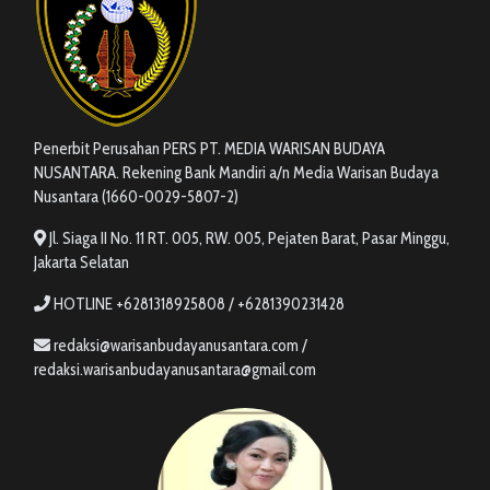
Penerbit Perusahan PERS PT. MEDIA WARISAN BUDAYA
NUSANTARA. Rekening Bank Mandiri a/n Media Warisan Budaya
Nusantara (1660-0029-5807-2)
Jl. Siaga II No. 11 RT. 005, RW. 005, Pejaten Barat, Pasar Minggu,
Jakarta Selatan
HOTLINE +6281318925808 / +6281390231428
redaksi@warisanbudayanusantara.com /
redaksi.warisanbudayanusantara@gmail.com