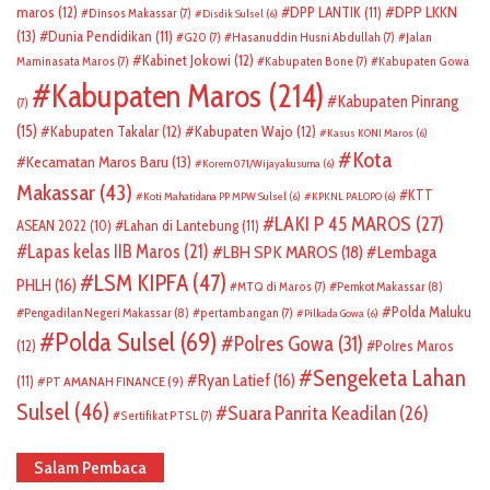
DPP LKKN
maros
(12)
DPP LANTIK
(11)
Dinsos Makassar
(7)
Disdik Sulsel
(6)
(13)
Dunia Pendidikan
(11)
G20
(7)
Hasanuddin Husni Abdullah
(7)
Jalan
Kabinet Jokowi
(12)
Maminasata Maros
(7)
Kabupaten Bone
(7)
Kabupaten Gowa
Kabupaten Maros
(214)
Kabupaten Pinrang
(7)
(15)
Kabupaten Takalar
(12)
Kabupaten Wajo
(12)
Kasus KONI Maros
(6)
Kota
Kecamatan Maros Baru
(13)
Korem 071/Wijayakusuma
(6)
Makassar
(43)
KTT
Koti Mahatidana PP MPW Sulsel
(6)
KPKNL PALOPO
(6)
LAKI P 45 MAROS
(27)
ASEAN 2022
(10)
Lahan di Lantebung
(11)
Lapas kelas IIB Maros
(21)
LBH SPK MAROS
(18)
Lembaga
LSM KIPFA
(47)
PHLH
(16)
Pemkot Makassar
(8)
MTQ di Maros
(7)
Polda Maluku
Pengadilan Negeri Makassar
(8)
pertambangan
(7)
Pilkada Gowa
(6)
Polda Sulsel
(69)
Polres Gowa
(31)
(12)
Polres Maros
Sengeketa Lahan
Ryan Latief
(16)
(11)
PT AMANAH FINANCE
(9)
Sulsel
(46)
Suara Panrita Keadilan
(26)
Sertifikat PTSL
(7)
Salam Pembaca