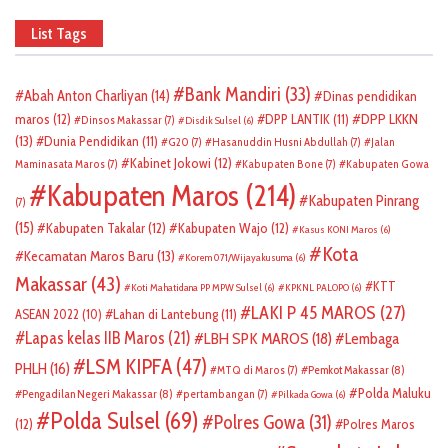
List Tags
Bank Mandiri
(33)
Abah Anton Charliyan
(14)
Dinas pendidikan
DPP LKKN
maros
(12)
DPP LANTIK
(11)
Dinsos Makassar
(7)
Disdik Sulsel
(6)
(13)
Dunia Pendidikan
(11)
G20
(7)
Hasanuddin Husni Abdullah
(7)
Jalan
Kabinet Jokowi
(12)
Maminasata Maros
(7)
Kabupaten Bone
(7)
Kabupaten Gowa
Kabupaten Maros
(214)
Kabupaten Pinrang
(7)
(15)
Kabupaten Takalar
(12)
Kabupaten Wajo
(12)
Kasus KONI Maros
(6)
Kota
Kecamatan Maros Baru
(13)
Korem 071/Wijayakusuma
(6)
Makassar
(43)
KTT
Koti Mahatidana PP MPW Sulsel
(6)
KPKNL PALOPO
(6)
LAKI P 45 MAROS
(27)
ASEAN 2022
(10)
Lahan di Lantebung
(11)
Lapas kelas IIB Maros
(21)
LBH SPK MAROS
(18)
Lembaga
LSM KIPFA
(47)
PHLH
(16)
Pemkot Makassar
(8)
MTQ di Maros
(7)
Polda Maluku
Pengadilan Negeri Makassar
(8)
pertambangan
(7)
Pilkada Gowa
(6)
Polda Sulsel
(69)
Polres Gowa
(31)
(12)
Polres Maros