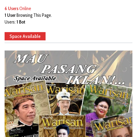
6 Users
Online
1 User
Browsing This Page.
Users:
1 Bot
Space Available