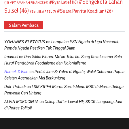
Sengeketa Lahan
Ryan Latief
(16)
(11)
PT AMANAH FINANCE
(9)
Sulsel
(46)
Suara Panrita Keadilan
(26)
Sertifikat PTSL
(7)
Salam Pembaca
on
𝘠𝘖𝘏𝘈𝘕𝘌𝘚 𝘌𝘓𝘌𝘛𝘙𝘐𝘜𝘚
Lompatan PSN Ngada di Liga Nasional,
Pemda Ngada Pastikan Tak Tinggal Diam
on
Imanuel
Dari Sikka Flores, Mo’an Teka Iku Sang Revolusioner Buta
Huruf Pendobrak Feodalisme dan Kolonialisme
on
Namek X Bian
Peduli Jimi Si Yatim di Ngada, Wakil Gubernur Papua
Selatan Agendakan Mei Berkunjung
on
Dok. Pribadi
LSM KIPFA Maros Soroti Menu MBG di Maros Diduga
Penyedia Cari Untung
on
ALVIN MOKOGINTA
Cukup Daftar Lewat HP, SKCK Langsung Jadi
di Polres Tolitoli