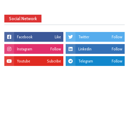
Social Network
Facebook
Like
Twitter
Follow
Instagram
Follow
Linkedin
Follow
Youtube
Subcribe
Telegram
Follow