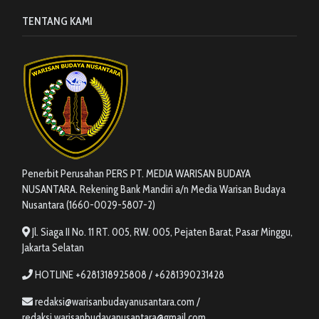
TENTANG KAMI
Penerbit Perusahan PERS PT. MEDIA WARISAN BUDAYA
NUSANTARA. Rekening Bank Mandiri a/n Media Warisan Budaya
Nusantara (1660-0029-5807-2)
Jl. Siaga II No. 11 RT. 005, RW. 005, Pejaten Barat, Pasar Minggu,
Jakarta Selatan
HOTLINE +6281318925808 / +6281390231428
redaksi@warisanbudayanusantara.com /
redaksi.warisanbudayanusantara@gmail.com