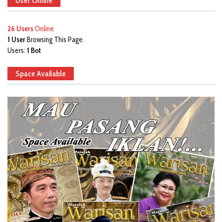
User Online
26 Users
Online
1 User
Browsing This Page.
Users:
1 Bot
Space Available