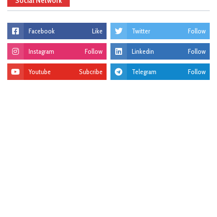
Social Network
Facebook
Like
Twitter
Follow
Instagram
Follow
Linkedin
Follow
Youtube
Subcribe
Telegram
Follow