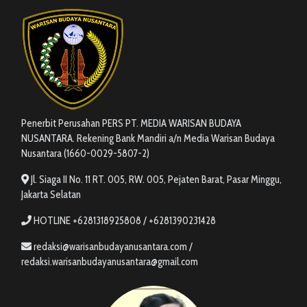
Penerbit Perusahan PERS PT. MEDIA WARISAN BUDAYA
NUSANTARA. Rekening Bank Mandiri a/n Media Warisan Budaya
Nusantara (1660-0029-5807-2)
Jl. Siaga II No. 11 RT. 005, RW. 005, Pejaten Barat, Pasar Minggu,
Jakarta Selatan
HOTLINE +6281318925808 / +6281390231428
redaksi@warisanbudayanusantara.com /
redaksi.warisanbudayanusantara@gmail.com