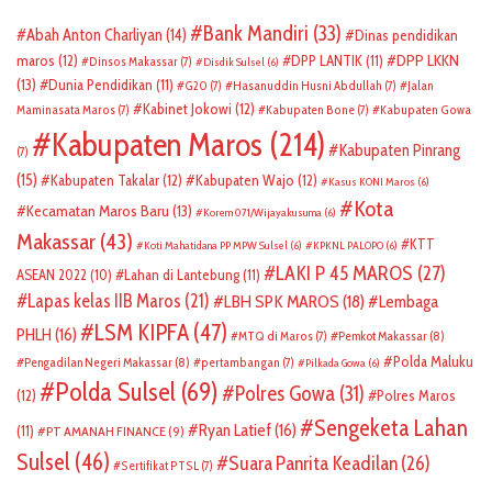
Bank Mandiri
(33)
Abah Anton Charliyan
(14)
Dinas pendidikan
DPP LKKN
maros
(12)
DPP LANTIK
(11)
Dinsos Makassar
(7)
Disdik Sulsel
(6)
(13)
Dunia Pendidikan
(11)
G20
(7)
Hasanuddin Husni Abdullah
(7)
Jalan
Kabinet Jokowi
(12)
Maminasata Maros
(7)
Kabupaten Bone
(7)
Kabupaten Gowa
Kabupaten Maros
(214)
Kabupaten Pinrang
(7)
(15)
Kabupaten Takalar
(12)
Kabupaten Wajo
(12)
Kasus KONI Maros
(6)
Kota
Kecamatan Maros Baru
(13)
Korem 071/Wijayakusuma
(6)
Makassar
(43)
KTT
Koti Mahatidana PP MPW Sulsel
(6)
KPKNL PALOPO
(6)
LAKI P 45 MAROS
(27)
ASEAN 2022
(10)
Lahan di Lantebung
(11)
Lapas kelas IIB Maros
(21)
LBH SPK MAROS
(18)
Lembaga
LSM KIPFA
(47)
PHLH
(16)
Pemkot Makassar
(8)
MTQ di Maros
(7)
Polda Maluku
Pengadilan Negeri Makassar
(8)
pertambangan
(7)
Pilkada Gowa
(6)
Polda Sulsel
(69)
Polres Gowa
(31)
(12)
Polres Maros
Sengeketa Lahan
Ryan Latief
(16)
(11)
PT AMANAH FINANCE
(9)
Sulsel
(46)
Suara Panrita Keadilan
(26)
Sertifikat PTSL
(7)