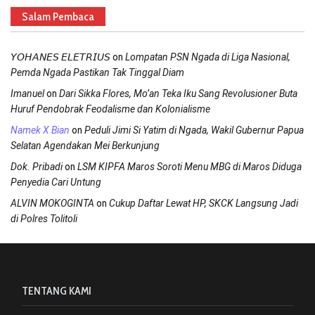
Salam Pembaca
on
𝘠𝘖𝘏𝘈𝘕𝘌𝘚 𝘌𝘓𝘌𝘛𝘙𝘐𝘜𝘚
Lompatan PSN Ngada di Liga Nasional,
Pemda Ngada Pastikan Tak Tinggal Diam
on
Imanuel
Dari Sikka Flores, Mo’an Teka Iku Sang Revolusioner Buta
Huruf Pendobrak Feodalisme dan Kolonialisme
on
Namek X Bian
Peduli Jimi Si Yatim di Ngada, Wakil Gubernur Papua
Selatan Agendakan Mei Berkunjung
on
Dok. Pribadi
LSM KIPFA Maros Soroti Menu MBG di Maros Diduga
Penyedia Cari Untung
on
ALVIN MOKOGINTA
Cukup Daftar Lewat HP, SKCK Langsung Jadi
di Polres Tolitoli
TENTANG KAMI