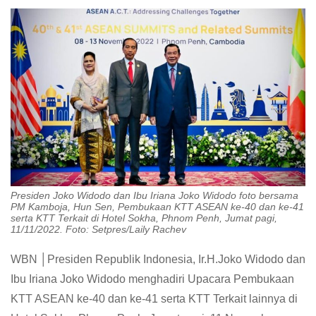
Presiden Joko Widodo dan Ibu Iriana Joko Widodo foto bersama
PM Kamboja, Hun Sen, Pembukaan KTT ASEAN ke-40 dan ke-41
serta KTT Terkait di Hotel Sokha, Phnom Penh, Jumat pagi,
11/11/2022. Foto: Setpres/Laily Rachev
WBN │Presiden Republik Indonesia, Ir.H.Joko Widodo dan
Ibu Iriana Joko Widodo menghadiri Upacara Pembukaan
KTT ASEAN ke-40 dan ke-41 serta KTT Terkait lainnya di