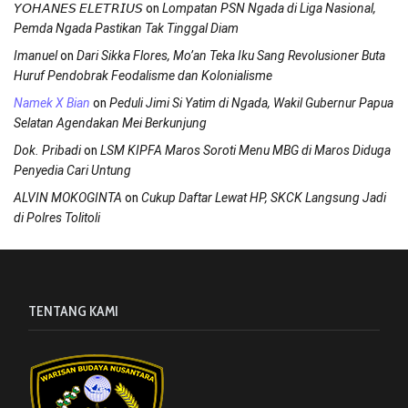
on
𝘠𝘖𝘏𝘈𝘕𝘌𝘚 𝘌𝘓𝘌𝘛𝘙𝘐𝘜𝘚
Lompatan PSN Ngada di Liga Nasional,
Pemda Ngada Pastikan Tak Tinggal Diam
on
Imanuel
Dari Sikka Flores, Mo’an Teka Iku Sang Revolusioner Buta
Huruf Pendobrak Feodalisme dan Kolonialisme
on
Namek X Bian
Peduli Jimi Si Yatim di Ngada, Wakil Gubernur Papua
Selatan Agendakan Mei Berkunjung
on
Dok. Pribadi
LSM KIPFA Maros Soroti Menu MBG di Maros Diduga
Penyedia Cari Untung
on
ALVIN MOKOGINTA
Cukup Daftar Lewat HP, SKCK Langsung Jadi
di Polres Tolitoli
TENTANG KAMI