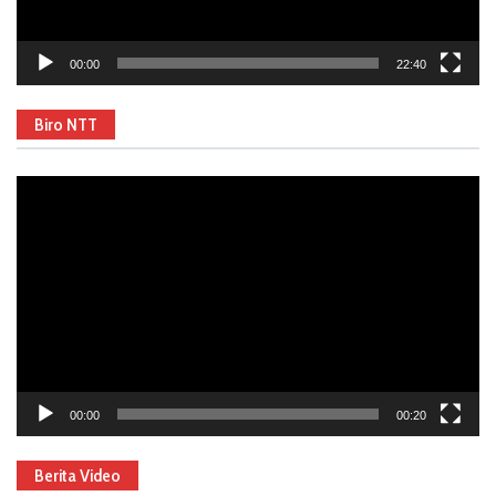
00:00
22:40
Biro NTT
Video
Player
00:00
00:20
Berita Video