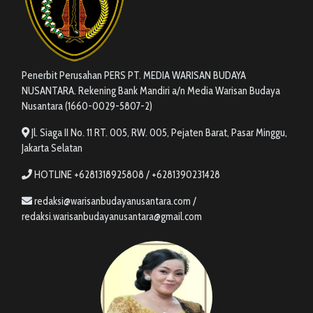
Penerbit Perusahan PERS PT. MEDIA WARISAN BUDAYA
NUSANTARA. Rekening Bank Mandiri a/n Media Warisan Budaya
Nusantara (1660-0029-5807-2)
Jl. Siaga II No. 11 RT. 005, RW. 005, Pejaten Barat, Pasar Minggu,
Jakarta Selatan
HOTLINE +6281318925808 / +6281390231428
redaksi@warisanbudayanusantara.com /
redaksi.warisanbudayanusantara@gmail.com