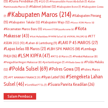
(13)
Dunia Pendidikan
(11)
G20
(7)
Hasanuddin Husni Abdullah
(7)
Jalan
Kabinet Jokowi
(12)
Maminasata Maros
(7)
Kabupaten Bone
(7)
Kabupaten Gowa
Kabupaten Maros
(214)
Kabupaten Pinrang
(7)
(15)
Kabupaten Takalar
(12)
Kabupaten Wajo
(12)
Kasus KONI Maros
(6)
Kota
Kecamatan Maros Baru
(13)
Korem 071/Wijayakusuma
(6)
Makassar
(43)
KTT
Koti Mahatidana PP MPW Sulsel
(6)
KPKNL PALOPO
(6)
LAKI P 45 MAROS
(27)
ASEAN 2022
(10)
Lahan di Lantebung
(11)
Lapas kelas IIB Maros
(21)
LBH SPK MAROS
(18)
Lembaga
LSM KIPFA
(47)
PHLH
(16)
Pemkot Makassar
(8)
MTQ di Maros
(7)
Polda Maluku
Pengadilan Negeri Makassar
(8)
pertambangan
(7)
Pilkada Gowa
(6)
Polda Sulsel
(69)
Polres Gowa
(31)
(12)
Polres Maros
Sengeketa Lahan
Ryan Latief
(16)
(11)
PT AMANAH FINANCE
(9)
Sulsel
(46)
Suara Panrita Keadilan
(26)
Sertifikat PTSL
(7)
Salam Pembaca