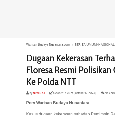
Warisan Budaya Nusantara.com
»
BERITA UMUM
/
NASIONAL
Dugaan Kekerasan Terha
Floresa Resmi Polisikan
Ke Polda NTT
by
Aurel Doo
October 12, 2024
( October 12, 2024 )
No Comm
Pers Warisan Budaya Nusantara
Kasus dugaan kekerasan terhadap Pemimpin Red