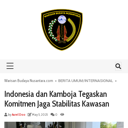
Skip to content
Warisan Budaya Nusantara.com
»
BERITA UMUM
/
INTERNASIONAL
»
Indonesia dan Kamboja Tegaskan
Komitmen Jaga Stabilitas Kawasan
by
Aurel Doo
May 5, 2025
0