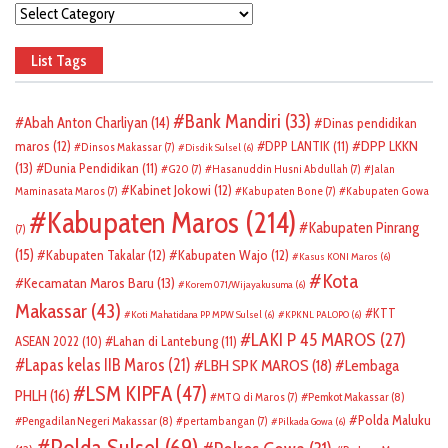
Categories
List Tags
Bank Mandiri
(33)
Abah Anton Charliyan
(14)
Dinas pendidikan
DPP LKKN
maros
(12)
DPP LANTIK
(11)
Dinsos Makassar
(7)
Disdik Sulsel
(6)
(13)
Dunia Pendidikan
(11)
G20
(7)
Hasanuddin Husni Abdullah
(7)
Jalan
Kabinet Jokowi
(12)
Maminasata Maros
(7)
Kabupaten Bone
(7)
Kabupaten Gowa
Kabupaten Maros
(214)
Kabupaten Pinrang
(7)
(15)
Kabupaten Takalar
(12)
Kabupaten Wajo
(12)
Kasus KONI Maros
(6)
Kota
Kecamatan Maros Baru
(13)
Korem 071/Wijayakusuma
(6)
Makassar
(43)
KTT
Koti Mahatidana PP MPW Sulsel
(6)
KPKNL PALOPO
(6)
LAKI P 45 MAROS
(27)
ASEAN 2022
(10)
Lahan di Lantebung
(11)
Lapas kelas IIB Maros
(21)
LBH SPK MAROS
(18)
Lembaga
LSM KIPFA
(47)
PHLH
(16)
Pemkot Makassar
(8)
MTQ di Maros
(7)
Polda Maluku
Pengadilan Negeri Makassar
(8)
pertambangan
(7)
Pilkada Gowa
(6)