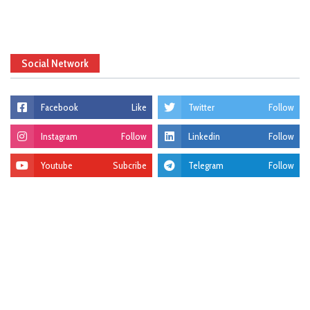
Social Network
Facebook
Like
Twitter
Follow
Instagram
Follow
Linkedin
Follow
Youtube
Subcribe
Telegram
Follow