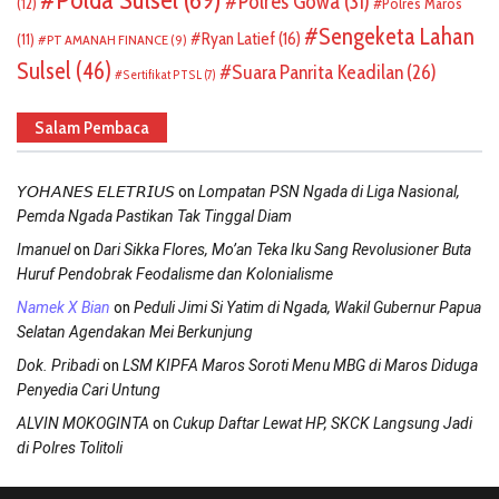
Polda Sulsel
(69)
Polres Gowa
(31)
(12)
Polres Maros
Sengeketa Lahan
Ryan Latief
(16)
(11)
PT AMANAH FINANCE
(9)
Sulsel
(46)
Suara Panrita Keadilan
(26)
Sertifikat PTSL
(7)
Salam Pembaca
on
𝘠𝘖𝘏𝘈𝘕𝘌𝘚 𝘌𝘓𝘌𝘛𝘙𝘐𝘜𝘚
Lompatan PSN Ngada di Liga Nasional,
Pemda Ngada Pastikan Tak Tinggal Diam
on
Imanuel
Dari Sikka Flores, Mo’an Teka Iku Sang Revolusioner Buta
Huruf Pendobrak Feodalisme dan Kolonialisme
on
Namek X Bian
Peduli Jimi Si Yatim di Ngada, Wakil Gubernur Papua
Selatan Agendakan Mei Berkunjung
on
Dok. Pribadi
LSM KIPFA Maros Soroti Menu MBG di Maros Diduga
Penyedia Cari Untung
on
ALVIN MOKOGINTA
Cukup Daftar Lewat HP, SKCK Langsung Jadi
di Polres Tolitoli