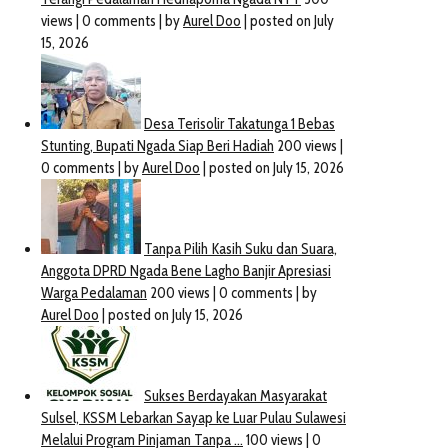
Kapolres SBB Sangat
Bupati Ngada Hadiri Apel
Mengharapkan Peran Media
Bhabinkamtibmas Dan
Terkait Dengan Operasi Patuh
Komunitas Penyitas Covid-
Siwalima 2021
Di Mapolres Ngada
September 21, 2021
June 17, 2021