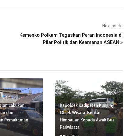
Next article
Kemenko Polkam Tegaskan Peran Indonesia di
Pilar Politik dan Keamanan ASEAN
»
olan Lakukan
Kapolsek Kadipaten Kunjungi
an dan
Objek Wisata, Berikan
an Pemakaman
Himbauan Kepada Awak Bus
Pariwisata
May 26, 2022