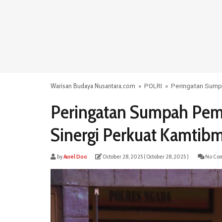
Warisan Budaya Nusantara.com
»
POLRI
»
Peringatan Sump
Peringatan Sumpah Pem
Sinergi Perkuat Kamti
by
Aurel Doo
October 28, 2025
( October 28, 2025 )
No Com