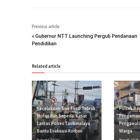
Previous article
Gubernur NTT Launching Pergub Pendanaan
«
Pendidikan
Related article
Kecelakaan Truk Fuso Tabrak
Polsek Ba
Motor dan Sepeda, Kasat
Pengaman
Lantas Polres Tasikmalaya
Pengawal
Bantu Evakuasi Korban
Warga
August 2, 2022
May 25, 2025