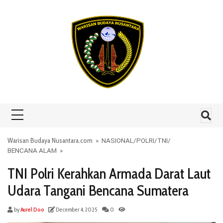
Skip to content
Warisan Budaya Nusantara.com
»
NASIONAL
/
POLRI
/
TNI
/
BENCANA ALAM
»
TNI Polri Kerahkan Armada Darat Laut
Udara Tangani Bencana Sumatera
by
Aurel Doo
December 4, 2025
0