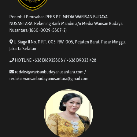
Penerbit Perusahan PERS PT. MEDIA WARISAN BUDAYA
NUSANTARA. Rekening Bank Mandiri a/n Media Warisan Budaya
Nusantara (1660-0029-5807-2)
Jl. Siaga II No. 11 RT. 005, RW. 005, Pejaten Barat, Pasar Minggu,
Jakarta Selatan
HOTLINE +6281318925808 / +6281390231428
redaksi@warisanbudayanusantara.com /
redaksi.warisanbudayanusantara@gmail.com