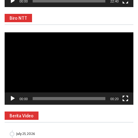
00:00
22:40
Biro NTT
Video
Player
00:00
00:20
Berita Video
July 25, 2026