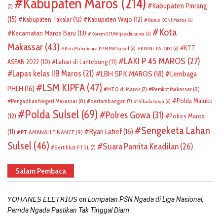
Kabupaten Maros
(214)
Kabupaten Pinrang
(7)
(15)
Kabupaten Takalar
(12)
Kabupaten Wajo
(12)
Kasus KONI Maros
(6)
Kota
Kecamatan Maros Baru
(13)
Korem 071/Wijayakusuma
(6)
Makassar
(43)
KTT
Koti Mahatidana PP MPW Sulsel
(6)
KPKNL PALOPO
(6)
LAKI P 45 MAROS
(27)
ASEAN 2022
(10)
Lahan di Lantebung
(11)
Lapas kelas IIB Maros
(21)
LBH SPK MAROS
(18)
Lembaga
LSM KIPFA
(47)
PHLH
(16)
Pemkot Makassar
(8)
MTQ di Maros
(7)
Polda Maluku
Pengadilan Negeri Makassar
(8)
pertambangan
(7)
Pilkada Gowa
(6)
Polda Sulsel
(69)
Polres Gowa
(31)
(12)
Polres Maros
Sengeketa Lahan
Ryan Latief
(16)
(11)
PT AMANAH FINANCE
(9)
Sulsel
(46)
Suara Panrita Keadilan
(26)
Sertifikat PTSL
(7)
Salam Pembaca
on
𝘠𝘖𝘏𝘈𝘕𝘌𝘚 𝘌𝘓𝘌𝘛𝘙𝘐𝘜𝘚
Lompatan PSN Ngada di Liga Nasional,
Pemda Ngada Pastikan Tak Tinggal Diam