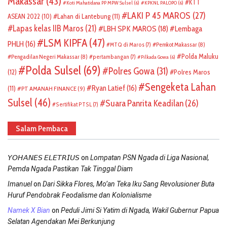
Makassar
(43)
KTT
Koti Mahatidana PP MPW Sulsel
(6)
KPKNL PALOPO
(6)
LAKI P 45 MAROS
(27)
ASEAN 2022
(10)
Lahan di Lantebung
(11)
Lapas kelas IIB Maros
(21)
LBH SPK MAROS
(18)
Lembaga
LSM KIPFA
(47)
PHLH
(16)
Pemkot Makassar
(8)
MTQ di Maros
(7)
Polda Maluku
Pengadilan Negeri Makassar
(8)
pertambangan
(7)
Pilkada Gowa
(6)
Polda Sulsel
(69)
Polres Gowa
(31)
(12)
Polres Maros
Sengeketa Lahan
Ryan Latief
(16)
(11)
PT AMANAH FINANCE
(9)
Sulsel
(46)
Suara Panrita Keadilan
(26)
Sertifikat PTSL
(7)
Salam Pembaca
on
𝘠𝘖𝘏𝘈𝘕𝘌𝘚 𝘌𝘓𝘌𝘛𝘙𝘐𝘜𝘚
Lompatan PSN Ngada di Liga Nasional,
Pemda Ngada Pastikan Tak Tinggal Diam
on
Imanuel
Dari Sikka Flores, Mo’an Teka Iku Sang Revolusioner Buta
Huruf Pendobrak Feodalisme dan Kolonialisme
on
Namek X Bian
Peduli Jimi Si Yatim di Ngada, Wakil Gubernur Papua
Selatan Agendakan Mei Berkunjung