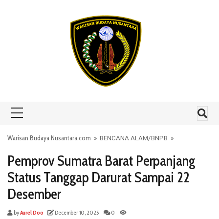
Skip to content
Warisan Budaya Nusantara.com
»
BENCANA ALAM
/
BNPB
»
Pemprov Sumatra Barat Perpanjang
Status Tanggap Darurat Sampai 22
Desember
by
Aurel Doo
December 10, 2025
0