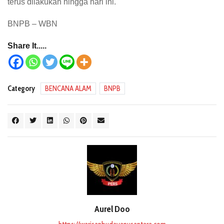
terus dilakukan hingga hari ini.
BNPB – WBN
Share It.....
Category
BENCANA ALAM
BNPB
Aurel Doo