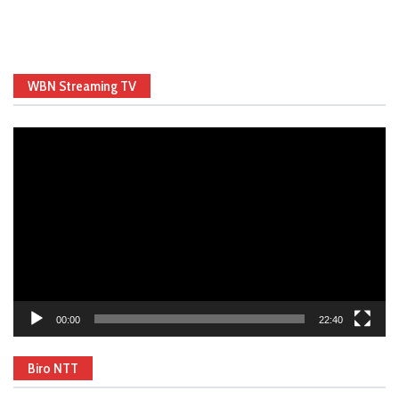
WBN Streaming TV
Video
Player
00:00
22:40
Biro NTT