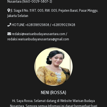
Nusantara (1660-0029-5807-2)
Jl. Siaga II No. 11 RT. 005, RW. 005, Pejaten Barat, Pasar Minggu,
Jakarta Selatan
HOTLINE +6281318925808 / +6281390231428
redaksi@warisanbudayanusantara.com /
redaksi.warisanbudayanusantara@gmail.com
NENI (ROSSA)
Hi, Saya Rossa. Selamat datang di Website Warisan Budaya
Nusantara, Semoga semua Informasi ini dapat bermanfaat bagi