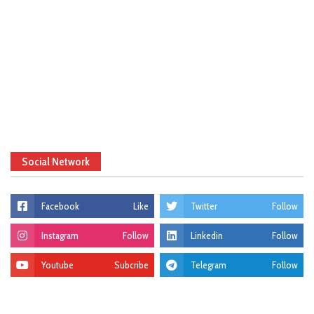
Social Network
Facebook
Like
Twitter
Follow
Instagram
Follow
Linkedin
Follow
Youtube
Subcribe
Telegram
Follow