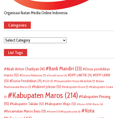
Organisasi Ikatan Media Online Indonesia
Categories
Categories
List Tags
Bank Mandiri
(33)
Abah Anton Charliyan
(14)
Dinas pendidikan
DPP LKKN
maros
(12)
DPP LANTIK
(11)
Dinsos Makassar
(7)
Disdik Sulsel
(6)
(13)
Dunia Pendidikan
(11)
G20
(7)
Hasanuddin Husni Abdullah
(7)
Jalan
Kabinet Jokowi
(12)
Maminasata Maros
(7)
Kabupaten Bone
(7)
Kabupaten Gowa
Kabupaten Maros
(214)
Kabupaten Pinrang
(7)
(15)
Kabupaten Takalar
(12)
Kabupaten Wajo
(12)
Kasus KONI Maros
(6)
Kota
Kecamatan Maros Baru
(13)
Korem 071/Wijayakusuma
(6)