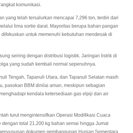
rangkat komunikasi.
n yang telah tersalurkan mencapai 7,296 ton, terdiri dari
melalui lima sortie darat. Mayoritas berupa bahan pangan
t ini difokuskan untuk memenuhi kebutuhan mendesak di
ng seiring dengan distribusi logistik. Jaringan listrik di
bolga yang sudah kembali normal sepenuhnya.
uli Tengah, Tapanuli Utara, dan Tapanuli Selatan masih
tu, pasokan BBM dinilai aman, meskipun sebagian
enghadapi kendala ketersediaan gas elpiji dan air
tah turut mengintensifkan Operasi Modifikasi Cuaca
e dengan total 21.200 kg bahan semai hingga Jumat
dari penyusunan dokumen pembangunan Hunian Sementara