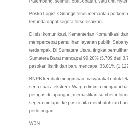
Palembang, selimut, obat-obatan, satu unit Hyter
Posko Logistik Silangit terus memantau perkemb
tertunda dapat segera terselesaikan.
Di sisi komunikasi, Kementerian Komunikasi dan
mempercepat pemulihan layanan publik. Sebanya
terdampak. Di Sumatera Utara, tingkat pemuliha
Sumatera Barat mencapai 99,20% (3.709 dari 3.
pasokan listrik dan baru mencapai 33,01% (1.127
BNPB kembali mengimbau masyarakat untuk tetap
serta cuaca ekstrem. Warga diminta menjauhi ban
petugas di lapangan, memastikan sumber informasi
segera melapor ke posko bila membutuhkan ba
pertolongan.
WBN