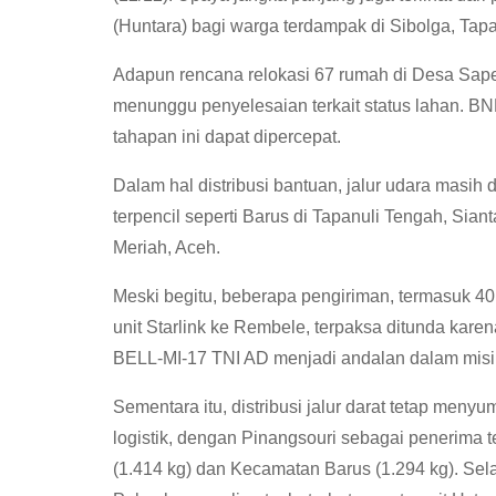
(Huntara) bagi warga terdampak di Sibolga, Tapa
Adapun rencana relokasi 67 rumah di Desa Sa
menunggu penyelesaian terkait status lahan. B
tahapan ini dapat dipercepat.
Dalam hal distribusi bantuan, jalur udara masih 
terpencil seperti Barus di Tapanuli Tengah, Sia
Meriah, Aceh.
Meski begitu, beberapa pengiriman, termasuk 40
unit Starlink ke Rembele, terpaksa ditunda ka
BELL-MI-17 TNI AD menjadi andalan dalam misi 
Sementara itu, distribusi jalur darat tetap men
logistik, dengan Pinangsouri sebagai penerima t
(1.414 kg) dan Kecamatan Barus (1.294 kg). Se