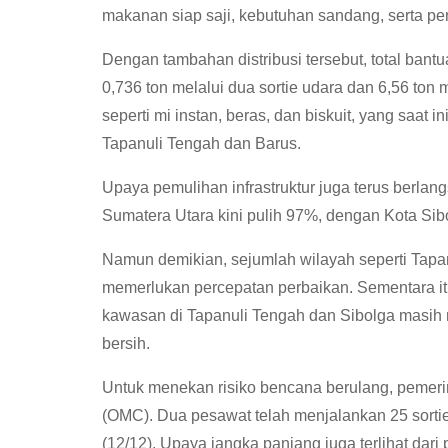
makanan siap saji, kebutuhan sandang, serta pe
Dengan tambahan distribusi tersebut, total bantua
0,736 ton melalui dua sortie udara dan 6,56 ton 
seperti mi instan, beras, dan biskuit, yang saa
Tapanuli Tengah dan Barus.
Upaya pemulihan infrastruktur juga terus berlangsu
Sumatera Utara kini pulih 97%, dengan Kota Si
Namun demikian, sejumlah wilayah seperti Tapan
memerlukan percepatan perbaikan. Sementara i
kawasan di Tapanuli Tengah dan Sibolga masih m
bersih.
Untuk menekan risiko bencana berulang, pemerin
(OMC). Dua pesawat telah menjalankan 25 sorti
(12/12). Upaya jangka panjang juga terlihat 