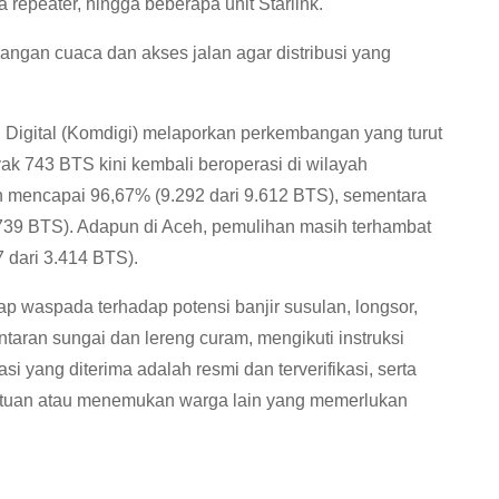
a repeater, hingga beberapa unit Starlink.
angan cuaca dan akses jalan agar distribusi yang
 Digital (Komdigi) melaporkan perkembangan yang turut
k 743 BTS kini kembali beroperasi di wilayah
n mencapai 96,67% (9.292 dari 9.612 BTS), sementara
739 BTS). Adapun di Aceh, pemulihan masih terhambat
 dari 3.414 BTS).
 waspada terhadap potensi banjir susulan, longsor,
taran sungai dan lereng curam, mengikuti instruksi
 yang diterima adalah resmi dan terverifikasi, serta
ntuan atau menemukan warga lain yang memerlukan