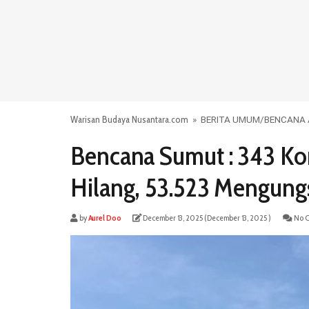
Warisan Budaya Nusantara.com
»
BERITA UMUM
/
BENCANA
Bencana Sumut : 343 Ko
Hilang, 53.523 Mengung
by
Aurel Doo
December 13, 2025
( December 13, 2025 )
No C