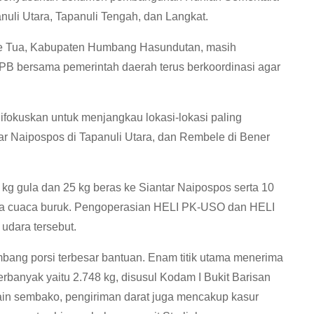
nuli Utara, Tapanuli Tengah, dan Langkat.
pe Tua, Kabupaten Humbang Hasundutan, masih
NPB bersama pemerintah daerah terus berkoordinasi agar
difokuskan untuk menjangkau lokasi-lokasi paling
ntar Naipospos di Tapanuli Utara, dan Rembele di Bener
 kg gula dan 25 kg beras ke Siantar Naipospos serta 10
rena cuaca buruk. Pengoperasian HELI PK-USO dan HELI
udara tersebut.
yumbang porsi terbesar bantuan. Enam titik utama menerima
erbanyak yaitu 2.748 kg, disusul Kodam I Bukit Barisan
lain sembako, pengiriman darat juga mencakup kasur