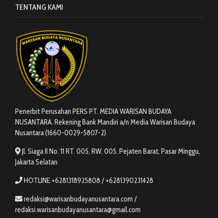
TENTANG KAMI
Penerbit Perusahan PERS PT. MEDIA WARISAN BUDAYA
NUSANTARA. Rekening Bank Mandiri a/n Media Warisan Budaya
Nusantara (1660-0029-5807-2)
Jl. Siaga II No. 11 RT. 005, RW. 005, Pejaten Barat, Pasar Minggu,
Jakarta Selatan
HOTLINE +6281318925808 / +6281390231428
redaksi@warisanbudayanusantara.com /
redaksi.warisanbudayanusantara@gmail.com