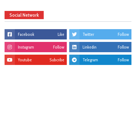
Social Network
Facebook
Like
Twitter
Follow
Instagram
Follow
Linkedin
Follow
Youtube
Subcribe
Telegram
Follow