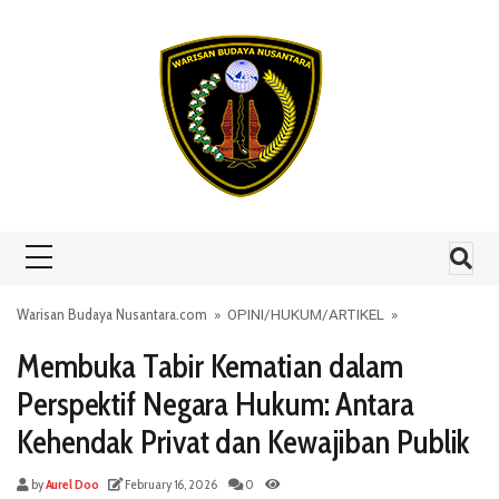
Skip to content
Warisan Budaya Nusantara.com
»
OPINI
/
HUKUM
/
ARTIKEL
»
Membuka Tabir Kematian dalam
Perspektif Negara Hukum: Antara
Kehendak Privat dan Kewajiban Publik
by
Aurel Doo
February 16, 2026
0