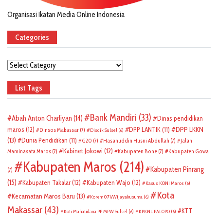
Organisasi Ikatan Media Online Indonesia
Categories
Categories
List Tags
Bank Mandiri
(33)
Abah Anton Charliyan
(14)
Dinas pendidikan
DPP LKKN
maros
(12)
DPP LANTIK
(11)
Dinsos Makassar
(7)
Disdik Sulsel
(6)
(13)
Dunia Pendidikan
(11)
G20
(7)
Hasanuddin Husni Abdullah
(7)
Jalan
Kabinet Jokowi
(12)
Maminasata Maros
(7)
Kabupaten Bone
(7)
Kabupaten Gowa
Kabupaten Maros
(214)
Kabupaten Pinrang
(7)
(15)
Kabupaten Takalar
(12)
Kabupaten Wajo
(12)
Kasus KONI Maros
(6)
Kota
Kecamatan Maros Baru
(13)
Korem 071/Wijayakusuma
(6)
Makassar
(43)
KTT
Koti Mahatidana PP MPW Sulsel
(6)
KPKNL PALOPO
(6)