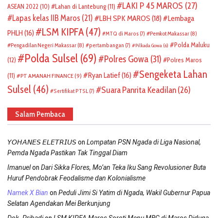
LAKI P 45 MAROS
(27)
ASEAN 2022
(10)
Lahan di Lantebung
(11)
Lapas kelas IIB Maros
(21)
LBH SPK MAROS
(18)
Lembaga
LSM KIPFA
(47)
PHLH
(16)
Pemkot Makassar
(8)
MTQ di Maros
(7)
Polda Maluku
Pengadilan Negeri Makassar
(8)
pertambangan
(7)
Pilkada Gowa
(6)
Polda Sulsel
(69)
Polres Gowa
(31)
(12)
Polres Maros
Sengeketa Lahan
Ryan Latief
(16)
(11)
PT AMANAH FINANCE
(9)
Sulsel
(46)
Suara Panrita Keadilan
(26)
Sertifikat PTSL
(7)
Salam Pembaca
on
𝘠𝘖𝘏𝘈𝘕𝘌𝘚 𝘌𝘓𝘌𝘛𝘙𝘐𝘜𝘚
Lompatan PSN Ngada di Liga Nasional,
Pemda Ngada Pastikan Tak Tinggal Diam
on
Imanuel
Dari Sikka Flores, Mo’an Teka Iku Sang Revolusioner Buta
Huruf Pendobrak Feodalisme dan Kolonialisme
on
Namek X Bian
Peduli Jimi Si Yatim di Ngada, Wakil Gubernur Papua
Selatan Agendakan Mei Berkunjung