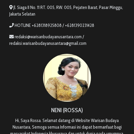
Jl. Siaga II No. 11 RT. 005, RW. 005, Pejaten Barat, Pasar Minggu,
Jakarta Selatan
HOTLINE +6281318925808 / +6281390231428
redaksi@warisanbudayanusantara.com /
redaksi.warisanbudayanusantara@gmail.com
NENI (ROSSA)
Hi, Saya Rossa. Selamat datang di Website Warisan Budaya
Nusantara, Semoga semua Informasi ini dapat bermanfaat bagi
masyarakat Indonesia khususnya dan untuk dunia pada umumnya.